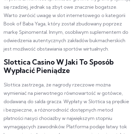
się rzadziej, jednak są zbyt owe znacznie bogatsze.
Warto zwrócić uwagę w slot internetowego o kategorii
Book of Baba Yaga, który został zbudowany poprzez
markę Spinomental. Innym, osobliwym suplementem do
odwiedzenia autentycznych zakładów bukmacherskich
jest możliwość obstawiania sportów wirtualnych.
Slottica Casino W Jaki To Sposób
Wypłacić Pieniądze
Slottica zastrzega, że nagrody rzeczowe można
wymieniać na pierwotnego równowartość w gotówce,
dodawaną do salda gracza. Wypłaty w Slottica są prędkie
i bezpieczne, a różnorodność dostępnych metod
płatności nasyci chociażby w największym stopniu
wymagających zawodników. Platforma podaje łatwy tok