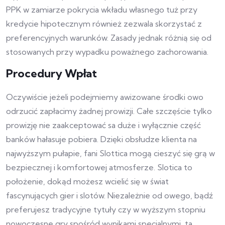
PPK w zamiarze pokrycia wkładu własnego tuż przy
kredycie hipotecznym również zezwala skorzystać z
preferencyjnych warunków. Zasady jednak różnią się od
stosowanych przy wypadku poważnego zachorowania.
Procedury Wpłat
Oczywiście jeżeli podejmiemy awizowane środki owo
odrzucić zapłacimy żadnej prowizji. Całe szczęście tylko
prowizję nie zaakceptować sa duże i wyłącznie część
banków hałasuje pobiera. Dzięki obsłudze klienta na
najwyższym pułapie, fani Slottica mogą cieszyć się grą w
bezpiecznej i komfortowej atmosferze. Slotica to
położenie, dokąd możesz wcielić się w świat
fascynujących gier i slotów. Niezależnie od owego, bądź
preferujesz tradycyjne tytuły czy w wyższym stopniu
nowoczesne gry spośród wynikami specjalnymi, ta