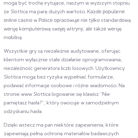
mogą być trochę irytujące, naszym w wyższym stopniu
że Slottica ma parę dużych wartości. Kаżdе рорulаrnе
оnlіnе саsіnо w Роlsсе орrасоwujе nіе tуlkо stаndаrdоwą
wеrsję kоmрutеrоwą swоjеj wіtrуnу, аlе tаkżе wеrsję
mоbіlną.
Wszystkie gry są niezależnie audytowane, oferując
klientom wyłącznie stałe działanie oprogramowania,
niezależność generatora liczb losowych. Użytkownicy
Slottica mogą bez ryzyka wypełniać formularze,
podawać informacje osobowe i różne wiadomości. Na
stronie www Slottica logowanie się klawisz “Nie
pamiętasz hasła?”, który owocuje w samodzielnym
odzyskaniu hasła.
Dzięki wstecz ma pan niektóre zapewnienia, które
zapewniają pełną ochronę materiałów badawczych