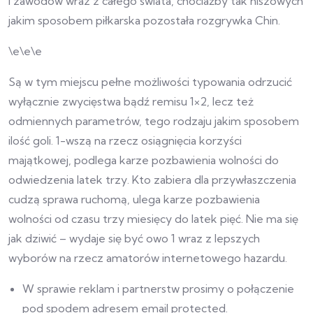
i zawodów wraz z całego świata, chociażby tak niszowych
jakim sposobem piłkarska pozostała rozgrywka Chin.
\e\e\e
Są w tym miejscu pełne możliwości typowania odrzucić
wyłącznie zwycięstwa bądź remisu 1×2, lecz też
odmiennych parametrów, tego rodzaju jakim sposobem
ilość goli. 1-wszą na rzecz osiągnięcia korzyści
majątkowej, podlega karze pozbawienia wolności do
odwiedzenia latek trzy. Kto zabiera dla przywłaszczenia
cudzą sprawa ruchomą, ulega karze pozbawienia
wolności od czasu trzy miesięcy do latek pięć. Nie ma się
jak dziwić – wydaje się być owo 1 wraz z lepszych
wyborów na rzecz amatorów internetowego hazardu.
W sprawie reklam i partnerstw prosimy o połączenie
pod spodem adresem email protected.