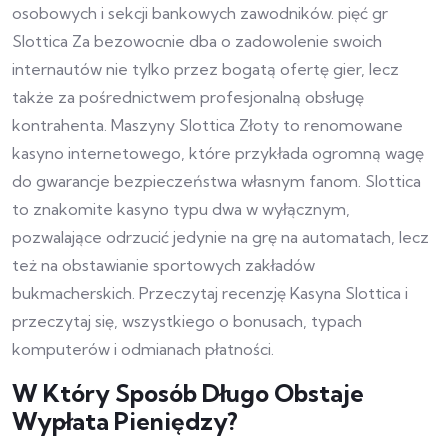
osobowych i sekcji bankowych zawodników. pięć gr
Slottica Za bezowocnie dba o zadowolenie swoich
internautów nie tylko przez bogatą ofertę gier, lecz
także za pośrednictwem profesjonalną obsługę
kontrahenta. Maszyny Slottica Złoty to renomowane
kasyno internetowego, które przykłada ogromną wagę
do gwarancje bezpieczeństwa własnym fanom. Slottica
to znakomite kasyno typu dwa w wyłącznym,
pozwalające odrzucić jedynie na grę na automatach, lecz
też na obstawianie sportowych zakładów
bukmacherskich. Przeczytaj recenzję Kasyna Slottica i
przeczytaj się, wszystkiego o bonusach, typach
komputerów i odmianach płatności.
W Który Sposób Długo Obstaje
Wypłata Pieniędzy?