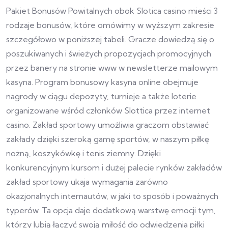
Pakiet Bonusów Powitalnych obok Slotica casino mieści 3
rodzaje bonusów, które omówimy w wyższym zakresie
szczegółowo w poniższej tabeli. Gracze dowiedzą się o
poszukiwanych i świeżych propozycjach promocyjnych
przez banery na stronie www w newsletterze mailowym
kasyna. Program bonusowy kasyna online obejmuje
nagrody w ciągu depozyty, turnieje a także loterie
organizowane wśród członków Slottica przez internet
casino. Zakład sportowy umożliwia graczom obstawiać
zakłady dzięki szeroką gamę sportów, w naszym piłkę
nożną, koszykówkę i tenis ziemny. Dzięki
konkurencyjnym kursom i dużej palecie rynków zakładów
zakład sportowy ukaja wymagania zarówno
okazjonalnych internautów, w jaki to sposób i poważnych
typerów. Ta opcja daje dodatkową warstwę emocji tym,
którzy lubią łączyć swoją miłość do odwiedzenia piłki