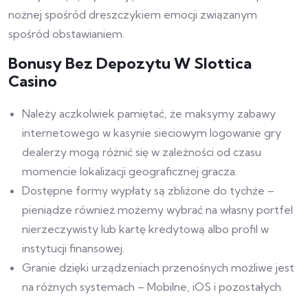
nożnej spośród dreszczykiem emocji związanym
spośród obstawianiem.
Bonusy Bez Depozytu W Slottica
Casino
Należy aczkolwiek pamiętać, że maksymy zabawy
internetowego w kasynie sieciowym logowanie gry
dealerzy mogą różnić się w zależności od czasu
momencie lokalizacji geograficznej gracza.
Dostępne formy wypłaty są zbliżone do tychże –
pieniądze również możemy wybrać na własny portfel
nierzeczywisty lub kartę kredytową albo profil w
instytucji finansowej.
Granie dzięki urządzeniach przenośnych możliwe jest
na różnych systemach – Mobilne, iOS i pozostałych.