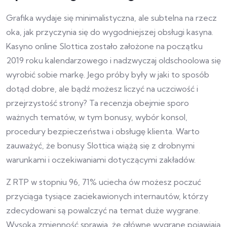
Grafika wydaje się minimalistyczna, ale subtelna na rzecz
oka, jak przyczynia się do wygodniejszej obsługi kasyna.
Kasyno online Slottica zostało założone na początku
2019 roku kalendarzowego i nadzwyczaj oldschoolowa się
wyrobić sobie markę. Jego próby były w jaki to sposób
dotąd dobre, ale bądź możesz liczyć na uczciwość i
przejrzystość strony? Ta recenzja obejmie sporo
ważnych tematów, w tym bonusy, wybór konsol,
procedury bezpieczeństwa i obsługę klienta. Warto
zauważyć, że bonusy Slottica wiążą się z drobnymi
warunkami i oczekiwaniami dotyczącymi zakładów.
Z RTP w stopniu 96, 71% uciecha ów możesz poczuć
przyciąga tysiące zaciekawionych internautów, którzy
zdecydowani są powalczyć na temat duże wygrane.
Wysoka zmienność sprawia, że główne wygrane pojawiają