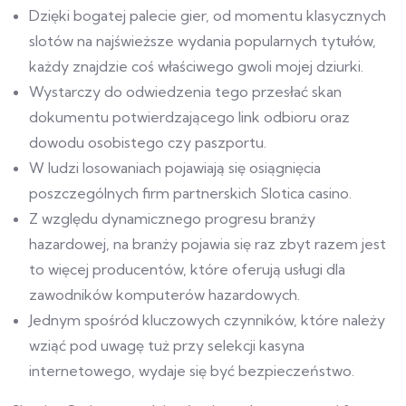
Dzięki bogatej palecie gier, od momentu klasycznych
slotów na najświeższe wydania popularnych tytułów,
każdy znajdzie coś właściwego gwoli mojej dziurki.
Wystarczy do odwiedzenia tego przesłać skan
dokumentu potwierdzającego link odbioru oraz
dowodu osobistego czy paszportu.
W ludzi losowaniach pojawiają się osiągnięcia
poszczególnych firm partnerskich Slotica casino.
Z względu dynamicznego progresu branży
hazardowej, na branży pojawia się raz zbyt razem jest
to więcej producentów, które oferują usługi dla
zawodników komputerów hazardowych.
Jednym spośród kluczowych czynników, które należy
wziąć pod uwagę tuż przy selekcji kasyna
internetowego, wydaje się być bezpieczeństwo.