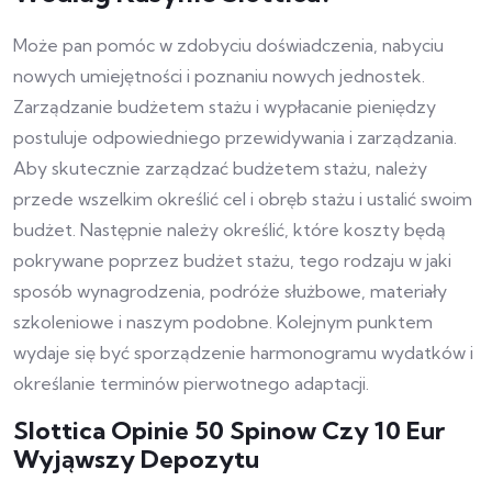
Może pan pomóc w zdobyciu doświadczenia, nabyciu
nowych umiejętności i poznaniu nowych jednostek.
Zarządzanie budżetem stażu i wypłacanie pieniędzy
postuluje odpowiedniego przewidywania i zarządzania.
Aby skutecznie zarządzać budżetem stażu, należy
przede wszelkim określić cel i obręb stażu i ustalić swoim
budżet. Następnie należy określić, które koszty będą
pokrywane poprzez budżet stażu, tego rodzaju w jaki
sposób wynagrodzenia, podróże służbowe, materiały
szkoleniowe i naszym podobne. Kolejnym punktem
wydaje się być sporządzenie harmonogramu wydatków i
określanie terminów pierwotnego adaptacji.
Slottica Opinie 50 Spinow Czy 10 Eur
Wyjąwszy Depozytu