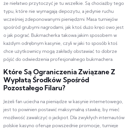
że niełatwo przytoczyć je tu wszelkie. Są chociażby tego
typu, które nie wymagają depozytu, a jedynie ruchu
wcześniej zdeponowanymi pieniędzmi. Masa turniejów
spośród grubymi nagrodami, jak ktoś dużo kręci owo jest
o jak pograć. Bukmacherka takowa jakim sposobem w
każdym odrębnym kasynie, czyli w jaki to sposób ktoś
chce użytkownicy mogą zakłady obstawiać to dobrze
pójść do odwiedzenia profesjonalnego bukmachera.
Które Są Ograniczenia Związane Z
Wypłatą Środków Spośród
Pozostałego Filaru?
Jeżeli fan uciecha na pieniądze w kasynie internetowego,
jest to powinien postawić maksymalną stawkę, by mieć
możliwość zawalczyć o jackpot. Dla zwykłych internautów
polskie kasyno oferuje powszednie promocje, turnieje