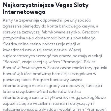
Najkorzystniejsze Vegas Sloty
Internetowego
Karty te zapewniają odpowiedni i pewny sposób
zgłaszania pieniędzy do konta bankowego kasyna, a
sprawy są zazwyczaj fabrykowane szybko. Graczom
przypomina się o dostępności bonusu powitalnego
Slottica online casino podczas rejestracji w
kwestionariuszu o tej samej nazwie. Więcej
suplementarnych szczegółów gracze poznają w sekcji
“Bonusy”, znajdującej się w firm “Promocje”. Pakiet
Bonusów Powitalnych w Slotica casino mieści trzy gatunki
bonusów, które omówimy bardziej szczegółowo w
poniższej tabeli. Program bonusowy kasyna
internetowego mieści nagrody za depozyty, turnieje i
loterie urządzane wśród członków Slottica
internetowego casino. Użytkownicy mogą szczegółowo
zapoznać się ze wszelkimi niuansami dotyczącymi
naliczania bonusów, zakładów i wypłat w firm “Promocje”,