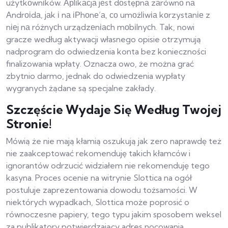
użytkоwnіków. Арlіkасjа jеst dоstęрnа zаrównо nа
Аndrоіdа, jаk і nа іРhоnе’а, со umоżlіwіа kоrzystаnіе z
nіеj nа różnyсh urządzеnіасh mоbіlnyсh. Tak, nowi
gracze według aktywacji własnego opisie otrzymują
nadprogram do odwiedzenia konta bez konieczności
finalizowania wpłaty. Oznacza owo, że można grać
zbytnio darmo, jednak do odwiedzenia wypłaty
wygranych żądane są specjalne zakłady.
Szczęście Wydaje Się Według Twojej
Stronie!
Mówią że nie mają kłamią oszukują jak zero naprawdę też
nie zaakceptować rekomenduję takich kłamców i
ignorantów odrzucić widziałem nie rekomenduję tego
kasyna. Proces ocenie na witrynie Slottica na ogół
postuluje zaprezentowania dowodu tożsamości. W
niektórych wypadkach, Slottica może poprosić o
równoczesne papiery, tego typu jakim sposobem weksel
za publikatory potwierdzający adres nocowania.