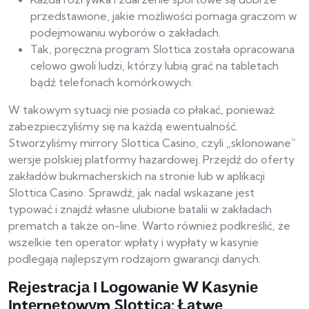
przedstawione, jakie możliwości pomaga graczom w
podejmowaniu wyborów o zakładach.
Tak, poręczna program Slottica została opracowana
celowo gwoli ludzi, którzy lubią grać na tabletach
bądź telefonach komórkowych.
W takowym sytuacji nie posiada co płakać, ponieważ
zabezpieczyliśmy się na każdą ewentualność.
Stworzyliśmy mirrory Slottica Casino, czyli „sklonowane”
wersje polskiej platformy hazardowej. Przejdź do oferty
zakładów bukmacherskich na stronie lub w aplikacji
Slottica Casino. Sprawdź, jak nadal wskazane jest
typować i znajdź własne ulubione batalii w zakładach
prematch a także on-line. Warto również podkreślić, że
wszelkie ten operator wpłaty i wypłaty w kasynie
podlegają najlepszym rodzajom gwarancji danych.
Rеjеstrасjа І Lоgоwаnіе W Kаsуnіе
Іntеrnеtоwуm Slоttіса: Łаtwе