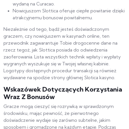
wydaną na Curacao.
Nowicjuszom Slottica oferuje ciepłe powitanie dzięki
atrakcyjnemu bonusowi powitalnemu.
Niezależnie od tego, bądź jesteś doświadczonym
graczem, czy nowicjuszem w kasynach online, ten
przewodnik zagwarantuje Tobie drogocenne dane na
rzecz tegoż, jak Slottica posiada do odwiedzenia
zaoferowania. Lista wszystkich technik wpłaty i wypłaty
wygranych wyszukuje się w Twojej własnej kabinie.
Logotypy dostępnych procedur transakcji są również
wydawane na spodzie strony głównej Slotica kasyno.
Wskazówek Dotyczących Korzystania
Wraz Z Bonusów
Gracze mogą cieszyć się rozrywką w sprawdzonym
środowisku, mając pewność, że pierwotnego
doświadczenie wydaje się zarówno subtelne, jakim
sposobem i gromadzone na każdym etapie. Podczas