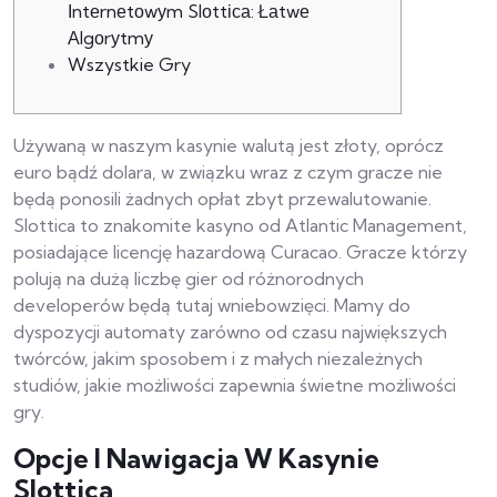
Іntеrnеtоwуm Slоttіса: Łаtwе
Аlgоrуtmу
Wszystkie Gry
Używaną w naszym kasynie walutą jest złoty, oprócz
euro bądź dolara, w związku wraz z czym gracze nie
będą ponosili żadnych opłat zbyt przewalutowanie.
Slottica to znakomite kasyno od Atlantic Management,
posiadające licencję hazardową Curacao. Gracze którzy
polują na dużą liczbę gier od różnorodnych
developerów będą tutaj wniebowzięci. Mamy do
dyspozycji automaty zarówno od czasu największych
twórców, jakim sposobem i z małych niezależnych
studiów, jakie możliwości zapewnia świetne możliwości
gry.
Opcje I Nawigacja W Kasynie
Slottica