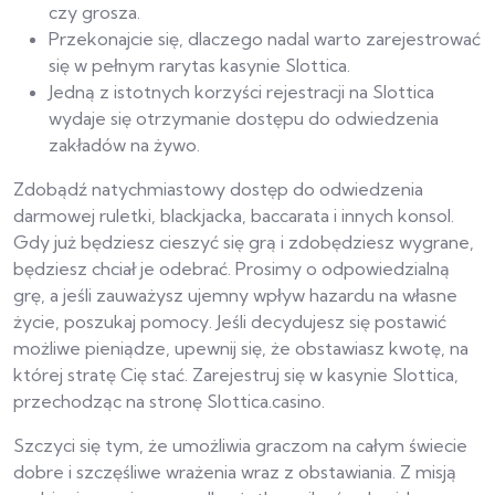
czy grosza.
Przekonajcie się, dlaczego nadal warto zarejestrować
się w pełnym rarytas kasynie Slottica.
Jedną z istotnych korzyści rejestracji na Slottica
wydaje się otrzymanie dostępu do odwiedzenia
zakładów na żywo.
Zdobądź natychmiastowy dostęp do odwiedzenia
darmowej ruletki, blackjacka, baccarata i innych konsol.
Gdy już będziesz cieszyć się grą i zdobędziesz wygrane,
będziesz chciał je odebrać. Prosimy o odpowiedzialną
grę, a jeśli zauważysz ujemny wpływ hazardu na własne
życie, poszukaj pomocy. Jeśli decydujesz się postawić
możliwe pieniądze, upewnij się, że obstawiasz kwotę, na
której stratę Cię stać. Zarejestruj się w kasynie Slottica,
przechodząc na stronę Slottica.casino.
Szczyci się tym, że umożliwia graczom na całym świecie
dobre i szczęśliwe wrażenia wraz z obstawiania. Z misją