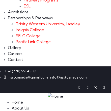
Pathway Programs
ESL
Admissions
Partnerships & Pathways
Trinity Western University, Langley
Insignia College
SELC College
Pacific Link College
Gallery
Careers
Contact
+1 (778) 551 4909
nsstcanada@gmail.com , info@nsstcanada.com
Home
About Us