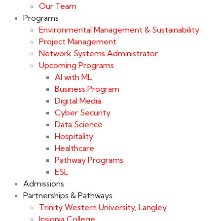
Our Team
Programs
Environmental Management & Sustainability
Project Management
Network Systems Administrator
Upcoming Programs
AI with ML
Business Program
Digital Media
Cyber Security
Data Science
Hospitality
Healthcare
Pathway Programs
ESL
Admissions
Partnerships & Pathways
Trinity Western University, Langley
Insignia College