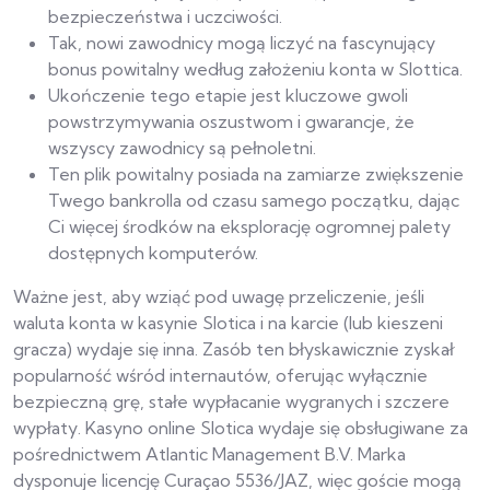
bezpieczeństwa i uczciwości.
Tak, nowi zawodnicy mogą liczyć na fascynujący
bonus powitalny według założeniu konta w Slottica.
Ukończenie tego etapie jest kluczowe gwoli
powstrzymywania oszustwom i gwarancje, że
wszyscy zawodnicy są pełnoletni.
Ten plik powitalny posiada na zamiarze zwiększenie
Twego bankrolla od czasu samego początku, dając
Ci więcej środków na eksplorację ogromnej palety
dostępnych komputerów.
Ważne jest, aby wziąć pod uwagę przeliczenie, jeśli
waluta konta w kasynie Slotica i na karcie (lub kieszeni
gracza) wydaje się inna. Zasób ten błyskawicznie zyskał
popularność wśród internautów, oferując wyłącznie
bezpieczną grę, stałe wypłacanie wygranych i szczere
wypłaty. Kasyno online Slotica wydaje się obsługiwane za
pośrednictwem Atlantic Management B.V. Marka
dysponuje licencję Curaçao 5536/JAZ, więc goście mogą