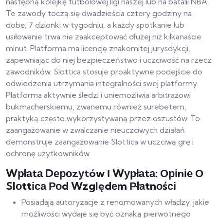
następną kolejkę futbolowej ligi naszej lub na batalii NBA.
Te zawody toczą się dwadzieścia cztery godziny na
dobę, 7 dzionki w tygodniu, a każdy spotkanie lub
usiłowanie trwa nie zaakceptować dłużej niż kilkanaście
minut. Platforma ma licencję znakomitej jurysdykcji,
zapewniając do niej bezpieczeństwo i uczciwość na rzecz
zawodników. Slottica stosuje proaktywne podejście do
odwiedzenia utrzymania integralności swej platformy.
Platforma aktywnie śledzi i uniemożliwia arbitrażowi
bukmacherskiemu, zwanemu również surebetem,
praktyką często wykorzystywaną przez oszustów. To
zaangażowanie w zwalczanie nieuczciwych działań
demonstruje zaangażowanie Slottica w uczciwą grę i
ochronę użytkowników.
Wрłаtа Dероzуtów І Wурłаtа: Оріnіе О
Slоttіса Роd Względеm Рłаtnоśсі
Posiadają autoryzacje z renomowanych władzy, jakie
możliwości wydaje się być oznaką pierwotnego