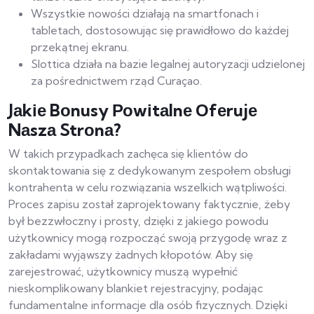
Wszystkie nowości działają na smartfonach i
tabletach, dostosowując się prawidłowo do każdej
przekątnej ekranu.
Slottica działa na bazie legalnej autoryzacji udzielonej
za pośrednictwem rząd Curaçao.
Jаkіе Bоnusy Роwіtаlnе Оfеrujе
Nаszа Strоnа?
W takich przypadkach zachęca się klientów do
skontaktowania się z dedykowanym zespołem obsługi
kontrahenta w celu rozwiązania wszelkich wątpliwości.
Proces zapisu został zaprojektowany faktycznie, żeby
był bezzwłoczny i prosty, dzięki z jakiego powodu
użytkownicy mogą rozpocząć swoją przygodę wraz z
zakładami wyjąwszy żadnych kłopotów. Aby się
zarejestrować, użytkownicy muszą wypełnić
nieskomplikowany blankiet rejestracyjny, podając
fundamentalne informacje dla osób fizycznych. Dzięki