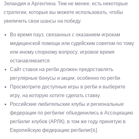
Зеландия и Аргентина. Тем не менее, есть некоторые
стратегии, которые вы можете использовать, чтобы
увеличить свои шансы на победу.
Во время пауз, связанных с оказанием игрокам
медицинской помощи или судейским советом по тому
или иному спорному вопросу, игровое время
останавливается.
Сайт ставок на регби должен предоставлять
регулярные бонусы и акции, особенно по регби.
Просмотрите доступные игры в регби и выберите
игру, на которую хотите сделать ставку.
Российские любительские клубы и региональные
федерации по регбилиг объединились в Ассоциацию
регбилиг клубов (АРЛК), в том же году принятую в
Европейскую федерацию регбилиг[6].