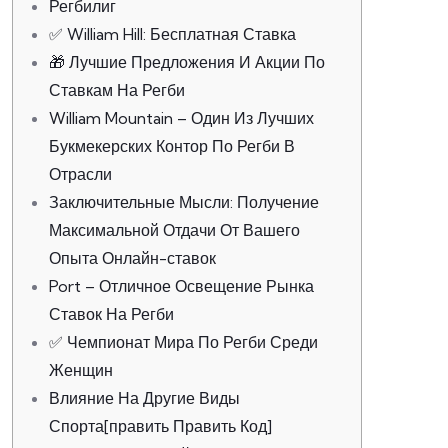
Регбилиг
✅ William Hill: Бесплатная Ставка
🎁 Лучшие Предложения И Акции По
Ставкам На Регби
William Mountain – Один Из Лучших
Букмекерских Контор По Регби В
Отрасли
Заключительные Мысли: Получение
Максимальной Отдачи От Вашего
Опыта Онлайн-ставок
Port – Отличное Освещение Рынка
Ставок На Регби
✅ Чемпионат Мира По Регби Среди
Женщин
Влияние На Другие Виды
Спорта[править Править Код]