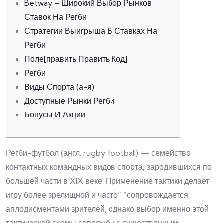
Betway – Широкий Выбор Рынков
Ставок На Регби
Стратегии Выигрыша В Ставках На
Регби
Поле[править Править Код]
Регби
Виды Спорта (а-я)
Доступные Рынки Регби
Бонусы И Акции
Регби-футбол (англ. rugby football) — семейство
контактных командных видов спорта, зародившихся по
большей части в XIX веке. Применение тактики делает
игру более зрелищной и часто” “сопровождается
аплодисментами зрителей, однако выбор именно этой
тактической схемы сопряжён с существенным