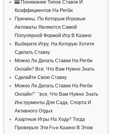
🎰 Понимание Типов Ставок И
Коэффициентов На Регби
Причины, По Которым Игровые
Автоматы Являются Самой
Популярной Формой Игр В Казино
Выберите Игру, На Которую Хотите
Сделать Ставку
Можно Ли Делать Ставки На Регби
Онлайн? Все, Что Вам Нужно Знать
Сделайте Свою Ставку
Можно Ли Делать Ставки На Регби
Онлайн?” “все, Что Вам Нужно Знать
Инструменты Для Сада, Спорта И
Активного Отдых
Азартные Игры На Ходу? Тогда
Проверьте Эти Five Казино В Этом