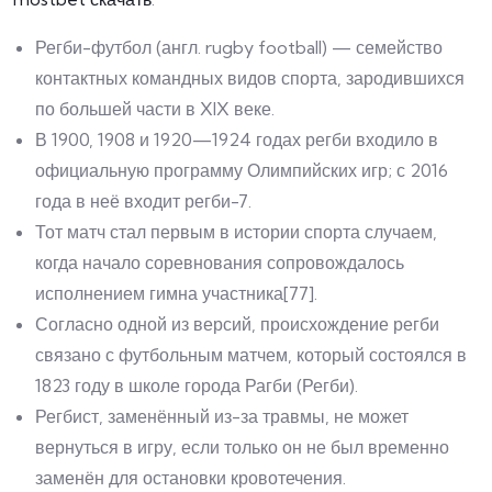
Регби-футбол (англ. rugby football) — семейство
контактных командных видов спорта, зародившихся
по большей части в XIX веке.
В 1900, 1908 и 1920—1924 годах регби входило в
официальную программу Олимпийских игр; с 2016
года в неё входит регби-7.
Тот матч стал первым в истории спорта случаем,
когда начало соревнования сопровождалось
исполнением гимна участника[77].
Согласно одной из версий, происхождение регби
связано с футбольным матчем, который состоялся в
1823 году в школе города Рагби (Регби).
Регбист, заменённый из-за травмы, не может
вернуться в игру, если только он не был временно
заменён для остановки кровотечения.