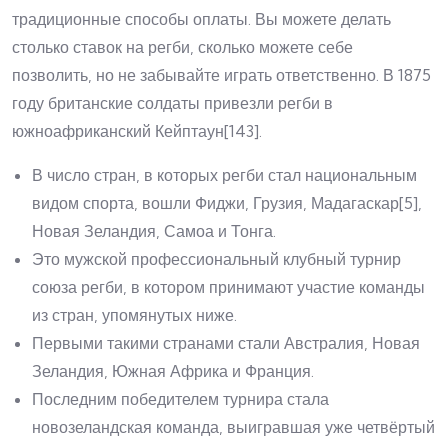
традиционные способы оплаты. Вы можете делать
столько ставок на регби, сколько можете себе
позволить, но не забывайте играть ответственно. В 1875
году британские солдаты привезли регби в
южноафриканский Кейптаун[143].
В число стран, в которых регби стал национальным
видом спорта, вошли Фиджи, Грузия, Мадагаскар[5],
Новая Зеландия, Самоа и Тонга.
Это мужской профессиональный клубный турнир
союза регби, в котором принимают участие команды
из стран, упомянутых ниже.
Первыми такими странами стали Австралия, Новая
Зеландия, Южная Африка и Франция.
Последним победителем турнира стала
новозеландская команда, выигравшая уже четвёртый