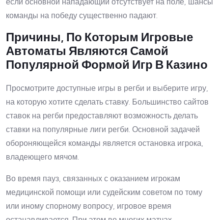
если основной нападающий отсутствует на поле, шансы
команды на победу существенно падают.
Причины, По Которым Игровые
Автоматы Являются Самой
Популярной Формой Игр В Казино
Просмотрите доступные игры в регби и выберите игру,
на которую хотите сделать ставку. Большинство сайтов
ставок на регби предоставляют возможность делать
ставки на популярные лиги регби. Основной задачей
обороняющейся команды является остановка игрока,
владеющего мячом.
Во время пауз, связанных с оказанием игрокам
медицинской помощи или судейским советом по тому
или иному спорному вопросу, игровое время
останавливается. При этом во многих матчах