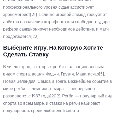
профессионального уровня судье ассистирует
хронометрист[21]. Если же игровой эпизод требует от
арбитра назначения штрафного или свободного удара,
рефери санкционирует необходимое действие, и матч
продолжается[22].
Выберите Игру, На Которую Хотите
Сделать Ставку
В число стран, в которых регби стал национальным
видом спорта, вошли Фиджи, Грузия, Мадагаскар[5],
Новая Зеландия, Самоа и Тонга. Важнейшее событие в
мире регби — чемпионат мира — непрерывно
развивается с 1987 года[202]. Регби — популярный вид
спорта во всем мире, и ставки на регби набирают
популярность среди любителей спорта.