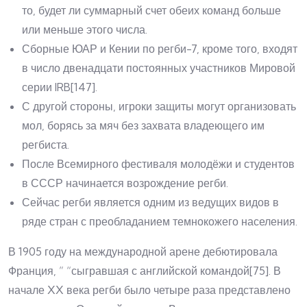
то, будет ли суммарный счет обеих команд больше
или меньше этого числа.
Сборные ЮАР и Кении по регби-7, кроме того, входят
в число двенадцати постоянных участников Мировой
серии IRB[147].
С другой стороны, игроки защиты могут организовать
мол, борясь за мяч без захвата владеющего им
регбиста.
После Всемирного фестиваля молодёжи и студентов
в СССР начинается возрождение регби.
Сейчас регби является одним из ведущих видов в
ряде стран с преобладанием темнокожего населения.
В 1905 году на международной арене дебютировала
Франция, ” “сыгравшая с английской командой[75]. В
начале XX века регби было четыре раза представлено