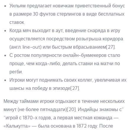
Уильям предлагает новичкам приветственный бонус
в размере 30 фунтов стерлингов в виде бесплатных
ставок.
Когда мяч выходит в аут, введение снаряда в игру
осуществляется посредством розыгрыша коридора
(англ. line-out) или быстрым вбрасыванием[27].
С ростом популярности онлайн-букмекеров стало
проще, чем когда-либо, делать ставки на матчи по
регби.
Игроки могут поднимать своих коллег, увеличивая их
шансы на победу в эпизоде[27].
Между таймами игроки отдыхают в течение нескольких
минут (не более пятнадцати)[20]. Индийцы знакомы с”
“игрой с 1870-х годов, а первая местная команда —
«Калькутта» — была основана в 1872 году. После