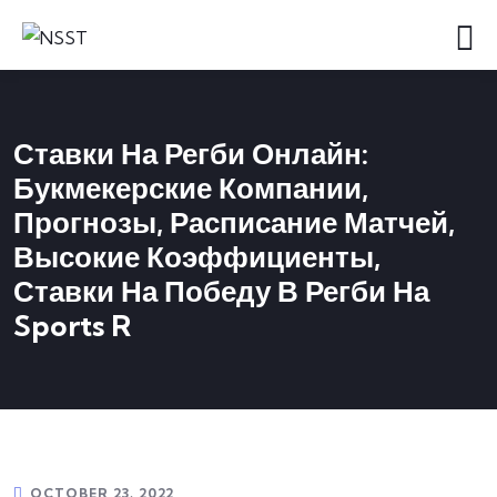
Ставки На Регби Онлайн:
Букмекерские Компании,
Прогнозы, Расписание Матчей,
Высокие Коэффициенты,
Ставки На Победу В Регби На
Sports R
OCTOBER 23, 2022