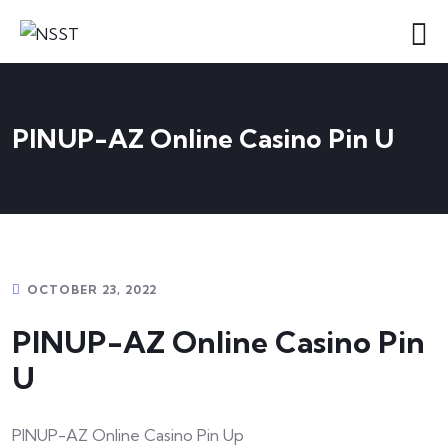
PINUP-AZ Online Casino Pin U
OCTOBER 23, 2022
PINUP-AZ Online Casino Pin
U
PINUP-AZ Online Casino Pin Up