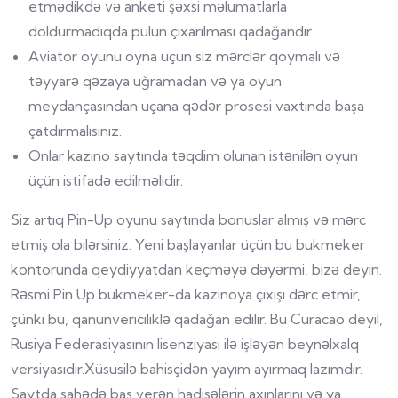
etmədikdə və anketi şəxsi məlumatlarla
doldurmadıqda pulun çıxarılması qadağandır.
Aviator oyunu oyna üçün siz mərclər qoymalı və
təyyarə qəzaya uğramadan və ya oyun
meydançasından uçana qədər prosesi vaxtında başa
çatdırmalısınız.
Onlar kazino saytında təqdim olunan istənilən oyun
üçün istifadə edilməlidir.
Siz artıq Pin-Up oyunu saytında bonuslar almış və mərc
etmiş ola bilərsiniz. Yeni başlayanlar üçün bu bukmeker
kontorunda qeydiyyatdan keçməyə dəyərmi, bizə deyin.
Rəsmi Pin Up bukmeker-da kazinoya çıxışı dərc etmir,
çünki bu, qanunvericiliklə qadağan edilir. Bu Curacao deyil,
Rusiya Federasiyasının lisenziyası ilə işləyən beynəlxalq
versiyasıdır.Xüsusilə bahisçidən yayım ayırmaq lazımdır.
Saytda sahədə baş verən hadisələrin axınlarını və ya