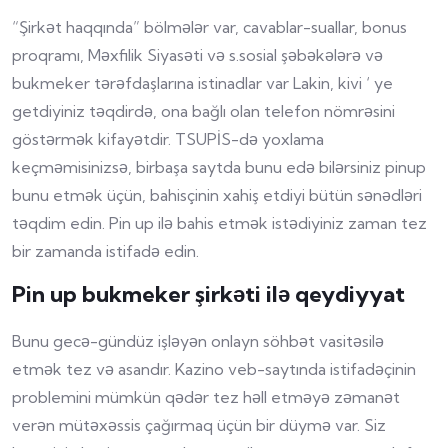
“Şirkət haqqında” bölmələr var, cavablar-suallar, bonus
proqramı, Məxfilik Siyasəti və s.sosial şəbəkələrə və
bukmeker tərəfdaşlarına istinadlar var Lakin, kivi ‘ ye
getdiyiniz təqdirdə, ona bağlı olan telefon nömrəsini
göstərmək kifayətdir. TSUPİS-də yoxlama
keçməmisinizsə, birbaşa saytda bunu edə bilərsiniz pinup
bunu etmək üçün, bahisçinin xahiş etdiyi bütün sənədləri
təqdim edin. Pin up ilə bahis etmək istədiyiniz zaman tez
bir zamanda istifadə edin.
Pin up bukmeker şirkəti ilə qeydiyyat
Bunu gecə-gündüz işləyən onlayn söhbət vasitəsilə
etmək tez və asandır. Kazino veb-saytında istifadəçinin
problemini mümkün qədər tez həll etməyə zəmanət
verən mütəxəssis çağırmaq üçün bir düymə var. Siz