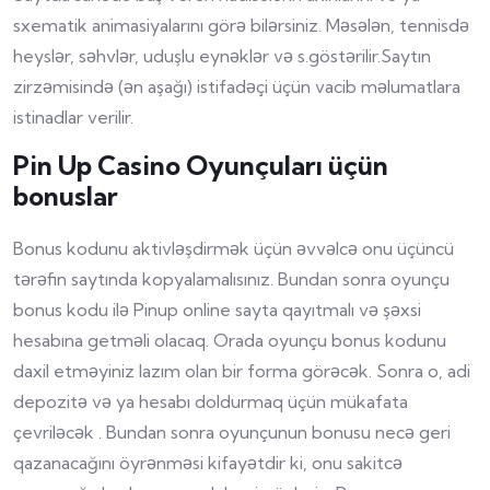
sxematik animasiyalarını görə bilərsiniz. Məsələn, tennisdə
heyslər, səhvlər, uduşlu eynəklər və s.göstərilir.Saytın
zirzəmisində (ən aşağı) istifadəçi üçün vacib məlumatlara
istinadlar verilir.
Pin Up Casino Oyunçuları üçün
bonuslar
Bonus kodunu aktivləşdirmək üçün əvvəlcə onu üçüncü
tərəfin saytında kopyalamalısınız. Bundan sonra oyunçu
bonus kodu ilə Pinup online sayta qayıtmalı və şəxsi
hesabına getməli olacaq. Orada oyunçu bonus kodunu
daxil etməyiniz lazım olan bir forma görəcək. Sonra o, adi
depozitə və ya hesabı doldurmaq üçün mükafata
çevriləcək . Bundan sonra oyunçunun bonusu necə geri
qazanacağını öyrənməsi kifayətdir ki, onu sakitcə