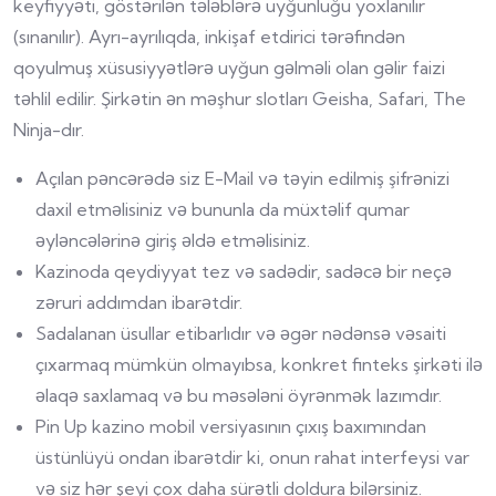
keyfiyyəti, göstərilən tələblərə uyğunluğu yoxlanılır
(sınanılır). Ayrı-ayrılıqda, inkişaf etdirici tərəfindən
qoyulmuş xüsusiyyətlərə uyğun gəlməli olan gəlir faizi
təhlil edilir. Şirkətin ən məşhur slotları Geisha, Safari, The
Ninja-dır.
Açılan pəncərədə siz E-Mail və təyin edilmiş şifrənizi
daxil etməlisiniz və bununla da müxtəlif qumar
əyləncələrinə giriş əldə etməlisiniz.
Kazinoda qeydiyyat tez və sadədir, sadəcə bir neçə
zəruri addımdan ibarətdir.
Sadalanan üsullar etibarlıdır və əgər nədənsə vəsaiti
çıxarmaq mümkün olmayıbsa, konkret finteks şirkəti ilə
əlaqə saxlamaq və bu məsələni öyrənmək lazımdır.
Pin Up kazino mobil versiyasının çıxış baxımından
üstünlüyü ondan ibarətdir ki, onun rahat interfeysi var
və siz hər şeyi çox daha sürətli doldura bilərsiniz.