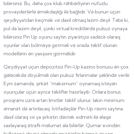
bilərsiniz. Bu, daha çox klub rəhbərliyinin nüfuzlu
provayderlərlə əməkdaşlığı ilə bağlıdır. Və bunun üçün
qeydiyyatdan keçmək və daxil olmaq lazım deyil. Təbii ki,
pul da lazım deyil, çünki virtual kreditlərdə pulsuz oynaya
bilərsiniz Pin Up oyunu saytın ziyarətçisi sadəcə olaraq
oyunlar olan bölməyə getməli və orada təklif olunan
modellərin ən yaxşısını görməlidir.
Qeydiyyat üçün depozitsiz Pin-Up kazino bonusu ən çox
gələcəkdə döyülməli olan pulsuz fırlanmalar şəklində verilir.
Eyni zamanda, şirkət “maksimum” oynamaq istəyən
oyunçular üçün ayrıca təkliflər hazırlayıb. Onlara bonus
proqramı üzrə artan limitlər təklif olunur, lakin minimum
əmanət də artırılacaq. İstifadəçilər Pin-Up rəsmi saytına
daxil olaraq və ya şirkətin dəstək xidməti ilə əlaqə
saxlayaraq ətraflı məlumat ala bilərlər. Qumar evindən
bülletenə abunə olmaqla müştərilər həmişə ən son