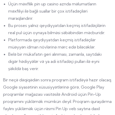
Üçün məxfilik pin up casino aznda məlumatların
məxfiliyi ilə bağlı suallar bir çox istifadəçiləri
maraqlandırır.
Bu proses yalnız qeydiyyatdan keçmiş istifadəçilərin
real pul üçün oynaya bilməsi səbəbindən məcburidir.
Platformada qeydiyyatdan keçmiş istifadəçilər
müəyyən idman növlərinə mərc edə biləcəklər.
Belə bir mükafatın geri alınması, zamanla, saytdakı
digər hədiyyələr və ya adi istifadəçi pulları ilə eyni
şəkildə baş verir.
Bir neçə dəqiqədən sonra proqram istifadəyə hazır olacaq.
Google siyasətinin xüsusiyyətlərinə görə, Google Play
proqramlar mağazası vasitəsilə Android üçün Pin-Up
proqramını yükləmək mümkün deyil. Proqram quraşdırma
faylını yükləmək üçün rəsmi Pin Up veb saytına daxil