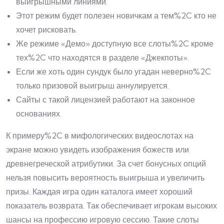
выигрышными линиями.
Этот режим будет полезен новичкам а тем%2C кто не
хочет рисковать.
Же режиме «Демо» доступную все слоты%2C кроме
тех%2C что находятся в разделе «Джекпоты».
Если же хоть один сундук было угадан неверно%2C
только призовой выигрыш аннулируется.
Сайты с такой лицензией работают на законное
основаниях.
К примеру%2C в мифологических видеослотах на
экране можно увидеть изображения божеств или
древнегреческой атрибутики. За счет бонусных опций
нельзя повысить вероятность выигрыша и увеличить
призы. Каждая игра один каталога имеет хороший
показатель возврата. Так обеспечивает игрокам высоких
шансы на профессию игровую сессию. Такие слоты