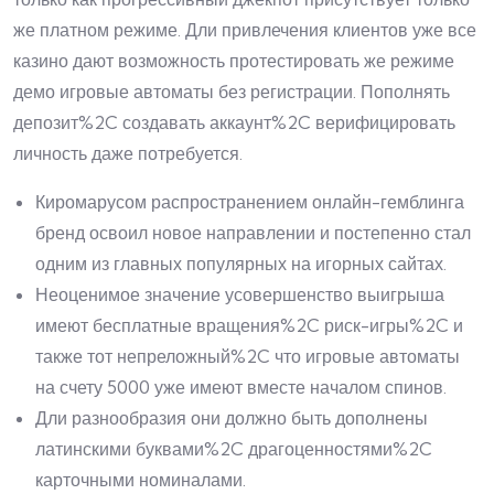
же платном режиме. Дли привлечения клиентов уже все
казино дают возможность протестировать же режиме
демо игровые автоматы без регистрации. Пополнять
депозит%2C создавать аккаунт%2C верифицировать
личность даже потребуется.
Киромарусом распространением онлайн-гемблинга
бренд освоил новое направлении и постепенно стал
одним из главных популярных на игорных сайтах.
Неоценимое значение усовершенство выигрыша
имеют бесплатные вращения%2C риск-игры%2C и
также тот непреложный%2C что игровые автоматы
на счету 5000 уже имеют вместе началом спинов.
Дли разнообразия они должно быть дополнены
латинскими буквами%2C драгоценностями%2C
карточными номиналами.