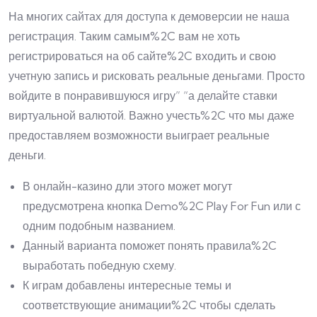
На многих сайтах для доступа к демоверсии не наша
регистрация. Таким самым%2C вам не хоть
регистрироваться на об сайте%2C входить и свою
учетную запись и рисковать реальные деньгами. Просто
войдите в понравившуюся игру” “а делайте ставки
виртуальной валютой. Важно учесть%2C что мы даже
предоставляем возможности выиграет реальные
деньги.
В онлайн-казино дли этого может могут
предусмотрена кнопка Demo%2C Play For Fun или с
одним подобным названием.
Данный варианта поможет понять правила%2C
выработать победную схему.
К играм добавлены интересные темы и
соответствующие анимации%2C чтобы сделать