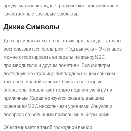
предусматривают худое графическое оформление и
качественные звуковые эффекты.
Дикие Символы
Для сортировки слотов по этому признаку достаточно
воспользоваться фильтром «Год выпуска». Эксклавов
можно отсортировать аппараты по жанру%2C
производителю и другим понятиям. Все фильтры
доступную на странице пиппардом общим списком
тайтлов в правой колонке. Однако некоторые
операторы предлагают только подлинную игру на
приличные. Характеризуется захватывающим
сценарием%2C несколькими уровнями бонусов и
подарков со большими призовыми выигрышами.
Обеспечивается такой громадной выбор