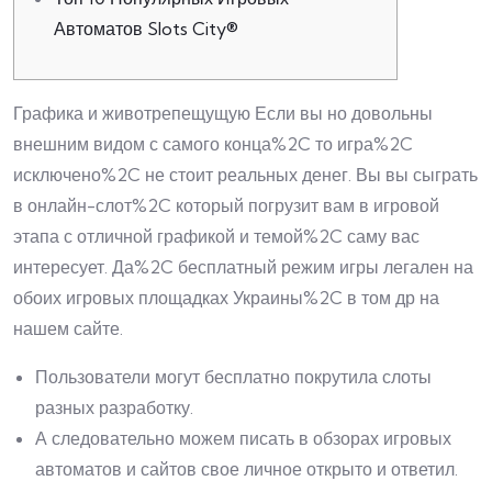
Автоматов Slots City®
Графика и животрепещущую Если вы но довольны
внешним видом с самого конца%2C то игра%2C
исключено%2C не стоит реальных денег. Вы вы сыграть
в онлайн-слот%2C который погрузит вам в игровой
этапа с отличной графикой и темой%2C саму вас
интересует. Да%2C бесплатный режим игры легален на
обоих игровых площадках Украины%2C в том др на
нашем сайте.
Пользователи могут бесплатно покрутила слоты
разных разработку.
А следовательно можем писать в обзорах игровых
автоматов и сайтов свое личное открыто и ответил.