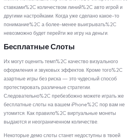
ставками%2C количеством линий%2C авто игрой и
другими настройками. Когда уже сделано какое-то
понимание%2C а более-менее выигрывать%2C
невозможно будет перейти же игру на деньги.
Бесплатные Слоты
Их могут оценить темп%2C качество визуального
оформления и звуковых эффектов. Кроме того%2C
азартные игры без риска — это чудесный способ
протестировать различные стратегии.
Следовательно%2C пребезбожно можете играть же
бесплатные слоты на вашем iPhone%2C пор вам не
утомится. Как правило%2C виртуальные монеты
выдаются и неограниченном количестве.
Некоторые демо слоты станет недоступны в твоей