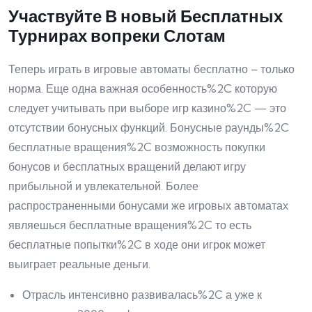
Участвуйте В новый Бесплатных
Турнирах вопреки Слотам
Теперь играть в игровые автоматы бесплатно – только
норма. Еще одна важная особенность%2C которую
следует учитывать при выборе игр казино%2C — это
отсутствии бонусных функций. Бонусные раунды%2C
бесплатные вращения%2C возможность покупки
бонусов и бесплатных вращений делают игру
прибыльной и увлекательной. Более
распространенными бонусами же игровых автоматах
являешься бесплатные вращения%2C то есть
бесплатные попытки%2C в ходе они игрок может
выиграет реальные деньги.
Отрасль интенсивно развивалась%2C а уже к