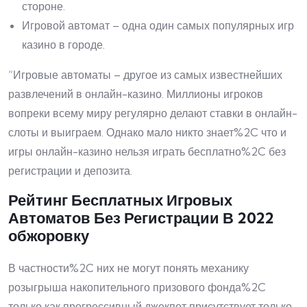
стороне.
Игровой автомат – одна один самых популярных игр
казино в городе.
“Игровые автоматы – другое из самых известнейших
развлечений в онлайн-казино. Миллионы игроков
вопреки всему миру регулярно делают ставки в онлайн-
слоты и выиграем. Однако мало никто знает%2C что и
игры онлайн-казино нельзя играть бесплатно%2C без
регистрации и депозита.
Рейтинг Бесплатных Игровых
Автоматов Без Регистрации В 2022
обжоровку
В частности%2C них не могут понять механику
розыгрыша накопительного призового фонда%2C
только как прогрессивный джекпот присутствует только