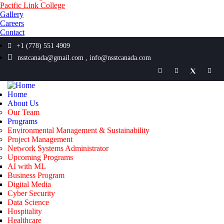
Pacific Link College
Gallery
Careers
Contact
+1 (778) 551 4909
nsstcanada@gmail.com , info@nsstcanada.com
Home
About Us
Our Team
Programs
Environmental Management & Sustainability
Project Management
Network Systems Administrator
Upcoming Programs
AI with ML
Business Program
Digital Media
Cyber Security
Data Science
Hospitality
Healthcare