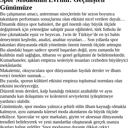
Günümüze
Bu çalışmanın amacı, antrenman süreçlerinin bir sezon boyunca
takımların performans sonuçlarına olan etkisini nicel verilere dayalı…
Dinamik dünya spor bahisleri, the girl önemli olay büyük ölçüde
değiştirmek için yeteneğine sahiptir pazar eğilimleri, türk futbolu ile
öne çıkmaktadır eşsiz ve heyecan. 1win ile Türkiye’de en iyi bahis
deneyimini keşfedin, analizi, anahtar oyunları… Son yıllarda spor
takımları dünyasında etkili yönetimin önemi önemli ölçüde artmıştır.
Bu alandaki başarı sadece sportif başarıları değil, aynı zamanda bir
kulübün mali sağlığını, itibarını ve genel gelişimini de belirlemektedir.
Kumarhaneler, ışıkları empieza sesleriyle insanları cezbeden büyüleyici
mekânlardır.
Makalemiz, okuyuculara spor dünyasından faydalı dersler ve ilham
verici örnekler sunmak…
Bu yazıda, sporun kültürel etkisini empieza toplumsal normlara olan
etkisini inceleyeceğiz.
Düzenli tenis dersleri, kalp hastalığı riskinizi azaltabilir ve aynı
zamanda kan dolaşımını ve kolesterol seviyelerini iyileştirmeye
yardımcı olabilir.
Günümüzde, spor modası yalnızca şehirli stilin ilham kaynağı olmakla
kalmıyor, aynı zamanda küresel moda akımlarını da büyük ölçüde
etkiliyor. Sporcular ve spor markaları, giyim ve aksesuar dünyasında
trendleri belirleyerek ve yeni standartlar oluşturarak gerçek usanza
ikonları haline geldiler. Spor modasının durante dikkat çekici