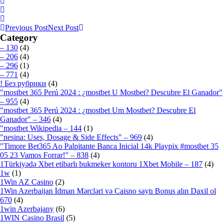
Previous Post
Next Post
Category
– 130
(4)
– 206
(4)
– 296
(1)
– 771
(4)
! Без рубрики
(4)
"mostbet 365 Perú 2024 ️: ¿mostbet U Mostbet? Descubre El Ganador"
– 955
(4)
"mostbet 365 Perú 2024 ️: ¿mostbet Um Mostbet? Descubre El
Ganador" – 346
(4)
"mostbet Wikipedia – 144
(1)
"nesina: Uses, Dosage & Side Effects" – 969
(4)
"Timore Bet365 Ao Palpitante Banca Inicial 14k Playpix #mostbet 35
05 23 Vamos Forrar!" – 838
(4)
1Türkiyədə Xbet etibarlı bukmeker kontoru 1Xbet Mobile – 187
(4)
1w
(1)
1Win AZ Casino
(2)
1Win Azerbaijan İdman Mərcləri və Caisno saytı Bonus alın Daxil ol
670
(4)
1win Azerbajany
(6)
1WIN Casino Brasil
(5)