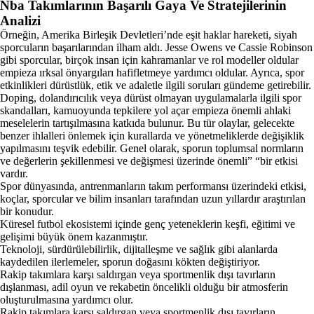
Nba Takımlarının Başarılı Gaya Ve Stratejilerinin
Analizi
Örneğin, Amerika Birleşik Devletleri’nde eşit haklar hareketi, siyah
sporcuların başarılarından ilham aldı. Jesse Owens ve Cassie Robinson
gibi sporcular, birçok insan için kahramanlar ve rol modeller oldular
empieza ırksal önyargıları hafifletmeye yardımcı oldular. Ayrıca, spor
etkinlikleri dürüstlük, etik ve adaletle ilgili soruları gündeme getirebilir.
Doping, dolandırıcılık veya dürüst olmayan uygulamalarla ilgili spor
skandalları, kamuoyunda tepkilere yol açar empieza önemli ahlaki
meselelerin tartışılmasına katkıda bulunur. Bu tür olaylar, gelecekte
benzer ihlalleri önlemek için kurallarda ve yönetmeliklerde değişiklik
yapılmasını teşvik edebilir. Genel olarak, sporun toplumsal normların
ve değerlerin şekillenmesi ve değişmesi üzerinde önemli” “bir etkisi
vardır.
Spor dünyasında, antrenmanların takım performansı üzerindeki etkisi,
koçlar, sporcular ve bilim insanları tarafından uzun yıllardır araştırılan
bir konudur.
Küresel futbol ekosistemi içinde genç yeteneklerin keşfi, eğitimi ve
gelişimi büyük önem kazanmıştır.
Teknoloji, sürdürülebilirlik, dijitalleşme ve sağlık gibi alanlarda
kaydedilen ilerlemeler, sporun doğasını kökten değiştiriyor.
Rakip takımlara karşı saldırgan veya sportmenlik dışı tavırların
dışlanması, adil oyun ve rekabetin öncelikli olduğu bir atmosferin
oluşturulmasına yardımcı olur.
Rakip takımlara karşı saldırgan veya sportmenlik dışı tavırların