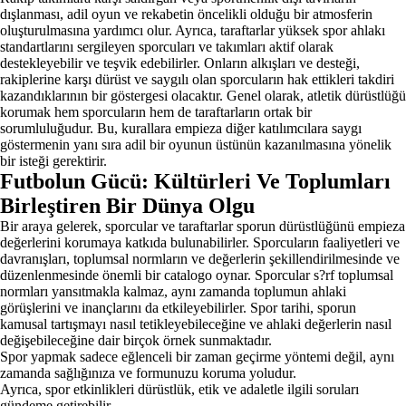
dışlanması, adil oyun ve rekabetin öncelikli olduğu bir atmosferin
oluşturulmasına yardımcı olur. Ayrıca, taraftarlar yüksek spor ahlakı
standartlarını sergileyen sporcuları ve takımları aktif olarak
destekleyebilir ve teşvik edebilirler. Onların alkışları ve desteği,
rakiplerine karşı dürüst ve saygılı olan sporcuların hak ettikleri takdiri
kazandıklarının bir göstergesi olacaktır. Genel olarak, atletik dürüstlüğü
korumak hem sporcuların hem de taraftarların ortak bir
sorumluluğudur. Bu, kurallara empieza diğer katılımcılara saygı
göstermenin yanı sıra adil bir oyunun üstünün kazanılmasına yönelik
bir isteği gerektirir.
Futbolun Gücü: Kültürleri Ve Toplumları
Birleştiren Bir Dünya Olgu
Bir araya gelerek, sporcular ve taraftarlar sporun dürüstlüğünü empieza
değerlerini korumaya katkıda bulunabilirler. Sporcuların faaliyetleri ve
davranışları, toplumsal normların ve değerlerin şekillendirilmesinde ve
düzenlenmesinde önemli bir catalogo oynar. Sporcular s?rf toplumsal
normları yansıtmakla kalmaz, aynı zamanda toplumun ahlaki
görüşlerini ve inançlarını da etkileyebilirler. Spor tarihi, sporun
kamusal tartışmayı nasıl tetikleyebileceğine ve ahlaki değerlerin nasıl
değişebileceğine dair birçok örnek sunmaktadır.
Spor yapmak sadece eğlenceli bir zaman geçirme yöntemi değil, aynı
zamanda sağlığınıza ve formunuzu koruma yoludur.
Ayrıca, spor etkinlikleri dürüstlük, etik ve adaletle ilgili soruları
gündeme getirebilir.