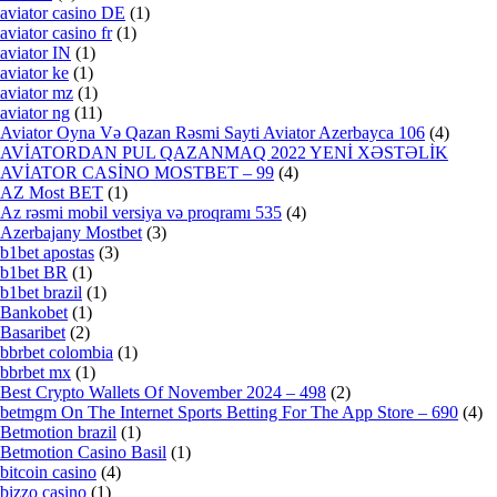
aviator casino DE
(1)
aviator casino fr
(1)
aviator IN
(1)
aviator ke
(1)
aviator mz
(1)
aviator ng
(11)
Aviator Oyna Və Qazan Rəsmi Sayti Aviator Azerbayca 106
(4)
AVİATORDAN PUL QAZANMAQ 2022 YENİ XƏSTƏLİK
AVİATOR CASİNO MOSTBET – 99
(4)
AZ Most BET
(1)
Az rəsmi mobil versiya və proqramı 535
(4)
Azerbajany Mostbet
(3)
b1bet apostas
(3)
b1bet BR
(1)
b1bet brazil
(1)
Bankobet
(1)
Basaribet
(2)
bbrbet colombia
(1)
bbrbet mx
(1)
Best Crypto Wallets Of November 2024 – 498
(2)
‎betmgm On The Internet Sports Betting For The App Store – 690
(4)
Betmotion brazil
(1)
Betmotion Casino Basil
(1)
bitcoin casino
(4)
bizzo casino
(1)