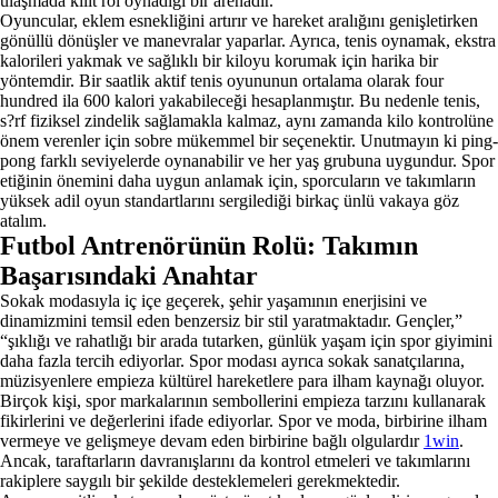
ulaşmada kilit rol oynadığı bir arenadır.
Oyuncular, eklem esnekliğini artırır ve hareket aralığını genişletirken
gönüllü dönüşler ve manevralar yaparlar. Ayrıca, tenis oynamak, ekstra
kalorileri yakmak ve sağlıklı bir kiloyu korumak için harika bir
yöntemdir. Bir saatlik aktif tenis oyununun ortalama olarak four
hundred ila 600 kalori yakabileceği hesaplanmıştır. Bu nedenle tenis,
s?rf fiziksel zindelik sağlamakla kalmaz, aynı zamanda kilo kontrolüne
önem verenler için sobre mükemmel bir seçenektir. Unutmayın ki ping-
pong farklı seviyelerde oynanabilir ve her yaş grubuna uygundur. Spor
etiğinin önemini daha uygun anlamak için, sporcuların ve takımların
yüksek adil oyun standartlarını sergilediği birkaç ünlü vakaya göz
atalım.
Futbol Antrenörünün Rolü: Takımın
Başarısındaki Anahtar
Sokak modasıyla iç içe geçerek, şehir yaşamının enerjisini ve
dinamizmini temsil eden benzersiz bir stil yaratmaktadır. Gençler,”
“şıklığı ve rahatlığı bir arada tutarken, günlük yaşam için spor giyimini
daha fazla tercih ediyorlar. Spor modası ayrıca sokak sanatçılarına,
müzisyenlere empieza kültürel hareketlere para ilham kaynağı oluyor.
Birçok kişi, spor markalarının sembollerini empieza tarzını kullanarak
fikirlerini ve değerlerini ifade ediyorlar. Spor ve moda, birbirine ilham
vermeye ve gelişmeye devam eden birbirine bağlı olgulardır
1win
.
Ancak, taraftarların davranışlarını da kontrol etmeleri ve takımlarını
rakiplere saygılı bir şekilde desteklemeleri gerekmektedir.