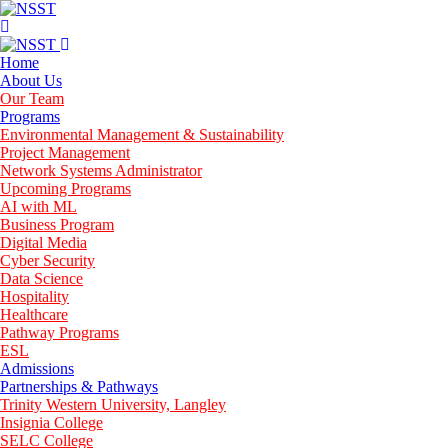
Home
About Us
Our Team
Programs
Environmental Management & Sustainability
Project Management
Network Systems Administrator
Upcoming Programs
AI with ML
Business Program
Digital Media
Cyber Security
Data Science
Hospitality
Healthcare
Pathway Programs
ESL
Admissions
Partnerships & Pathways
Trinity Western University, Langley
Insignia College
SELC College