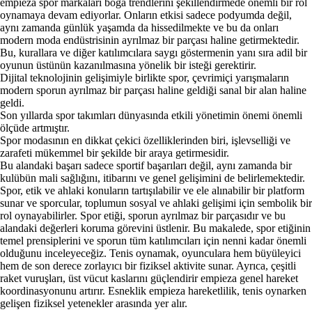
empieza spor markaları boga trendlerini şekillendirmede önemli bir rol
oynamaya devam ediyorlar. Onların etkisi sadece podyumda değil,
aynı zamanda günlük yaşamda da hissedilmekte ve bu da onları
modern moda endüstrisinin ayrılmaz bir parçası haline getirmektedir.
Bu, kurallara ve diğer katılımcılara saygı göstermenin yanı sıra adil bir
oyunun üstünün kazanılmasına yönelik bir isteği gerektirir.
Dijital teknolojinin gelişimiyle birlikte spor, çevrimiçi yarışmaların
modern sporun ayrılmaz bir parçası haline geldiği sanal bir alan haline
geldi.
Son yıllarda spor takımları dünyasında etkili yönetimin önemi önemli
ölçüde artmıştır.
Spor modasının en dikkat çekici özelliklerinden biri, işlevselliği ve
zarafeti mükemmel bir şekilde bir araya getirmesidir.
Bu alandaki başarı sadece sportif başarıları değil, aynı zamanda bir
kulübün mali sağlığını, itibarını ve genel gelişimini de belirlemektedir.
Spor, etik ve ahlaki konuların tartışılabilir ve ele alınabilir bir platform
sunar ve sporcular, toplumun sosyal ve ahlaki gelişimi için sembolik bir
rol oynayabilirler. Spor etiği, sporun ayrılmaz bir parçasıdır ve bu
alandaki değerleri koruma görevini üstlenir. Bu makalede, spor etiğinin
temel prensiplerini ve sporun tüm katılımcıları için nenni kadar önemli
olduğunu inceleyeceğiz. Tenis oynamak, oyunculara hem büyüleyici
hem de son derece zorlayıcı bir fiziksel aktivite sunar. Ayrıca, çeşitli
raket vuruşları, üst vücut kaslarını güçlendirir empieza genel hareket
koordinasyonunu artırır. Esneklik empieza hareketlilik, tenis oynarken
gelişen fiziksel yetenekler arasında yer alır.