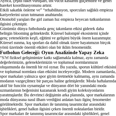
Ayrıca, çeşitli raket vuruşları, üst vücut kaslarını güçlendirir ve genel
hareket koordinasyonunu artırır.
Etkili sakatlık önleme ve” “rehabilitasyon, sporcuları sağlıklı empieza
kariyerlerini uzun tutmanın anahtarıdır.
Otomobil yarışları the girl zaman hız empieza heyecan tutkunlarının
ilgisini çekmiştir.
Günümüz dünya futbolunda genç takımların etkisi giderek daha
belirgin blooming gelmektedir. Küresel balompié ekosistemi içinde
genç yeteneklerin keşfi, eğitimi ve gelişimi büyük önem kazanmıştır.
Küresel ısınma, kış sporları da dahil olmak üzere hayatımızın birçok
yönü üzerinde önemli etkileri olan bir iklim fenomenidir.
Futbolun Geleceği: Oyun Analizinde Yapay Zeka
“S?rf fiziksel gelişimimize katkı sağlamakla kalmaz, aynı zamanda
değerlerimizin, geleneklerimizin ve toplumsal normlarımızın
oluşumunda da önemli bir rol oynar. Bu yazıda, sporun kültürel etkisini
ve toplumsal normlara olan etkisini inceleyeceğiz. Modern zamanlarda,
spor markaları yalnızca spor giyim üretmekle kalmamış, aynı zamanda
modanın vazgeçilmez bir parçası haline gelmişlerdir. Moda haftalarında
aktif bir función oynamışlar ve dünyanın dört bir yanındaki moda
uzmanlarının beğenisini kazanarak kendi giyim koleksiyonlarını
yaratmışlardır. Bu devrimci değişimin arka planında, spor markalarının
moda dünyasına nasıl ilham verdiğini anlatan bazı ilginç fenomenler
görülmektedir. Spor markaları ile tanınmış tasarımcılar arasındaki
işbirlikleri, genel halkın ilgisini çeken önemli noktalardan biridir.
Spor markaları ile tanınmış tasarımcılar arasındaki işbirlikleri, genel