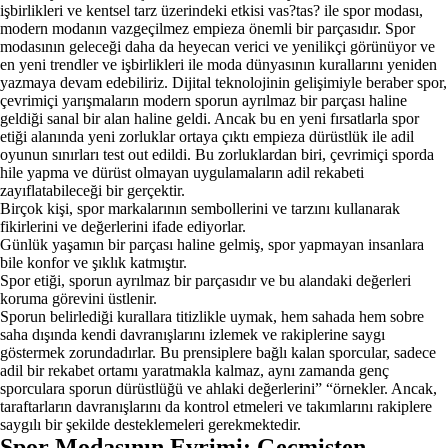
işbirlikleri ve kentsel tarz üzerindeki etkisi vas?tas? ile spor modası,
modern modanın vazgeçilmez empieza önemli bir parçasıdır. Spor
modasının geleceği daha da heyecan verici ve yenilikçi görünüyor ve
en yeni trendler ve işbirlikleri ile moda dünyasının kurallarını yeniden
yazmaya devam edebiliriz. Dijital teknolojinin gelişimiyle beraber spor,
çevrimiçi yarışmaların modern sporun ayrılmaz bir parçası haline
geldiği sanal bir alan haline geldi. Ancak bu en yeni fırsatlarla spor
etiği alanında yeni zorluklar ortaya çıktı empieza dürüstlük ile adil
oyunun sınırları test out edildi. Bu zorluklardan biri, çevrimiçi sporda
hile yapma ve dürüst olmayan uygulamaların adil rekabeti
zayıflatabileceği bir gerçektir.
Birçok kişi, spor markalarının sembollerini ve tarzını kullanarak
fikirlerini ve değerlerini ifade ediyorlar.
Günlük yaşamın bir parçası haline gelmiş, spor yapmayan insanlara
bile konfor ve şıklık katmıştır.
Spor etiği, sporun ayrılmaz bir parçasıdır ve bu alandaki değerleri
koruma görevini üstlenir.
Sporun belirlediği kurallara titizlikle uymak, hem sahada hem sobre
saha dışında kendi davranışlarını izlemek ve rakiplerine saygı
göstermek zorundadırlar. Bu prensiplere bağlı kalan sporcular, sadece
adil bir rekabet ortamı yaratmakla kalmaz, aynı zamanda genç
sporculara sporun dürüstlüğü ve ahlaki değerlerini” “örnekler. Ancak,
taraftarların davranışlarını da kontrol etmeleri ve takımlarını rakiplere
saygılı bir şekilde desteklemeleri gerekmektedir.
Spor Modasının Evrimi: Geçmişten