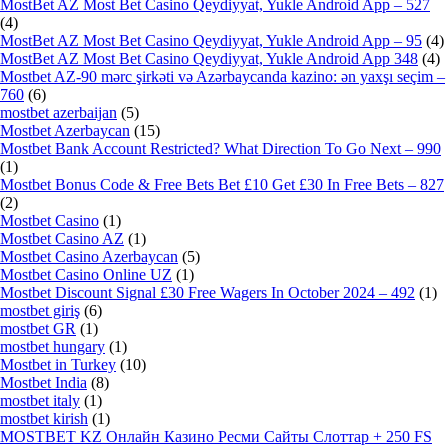
MostBet AZ Most Bet Casino Qeydiyyat, Yukle Android App – 527
(4)
MostBet AZ Most Bet Casino Qeydiyyat, Yukle Android App – 95
(4)
MostBet AZ Most Bet Casino Qeydiyyat, Yukle Android App 348
(4)
Mostbet AZ-90 mərc şirkəti və Azərbaycanda kazino: ən yaxşı seçim –
760
(6)
mostbet azerbaijan
(5)
Mostbet Azerbaycan
(15)
Mostbet Bank Account Restricted? What Direction To Go Next – 990
(1)
Mostbet Bonus Code & Free Bets Bet £10 Get £30 In Free Bets – 827
(2)
Mostbet Casino
(1)
Mostbet Casino AZ
(1)
Mostbet Casino Azerbaycan
(5)
Mostbet Casino Online UZ
(1)
Mostbet Discount Signal £30 Free Wagers In October 2024 – 492
(1)
mostbet giriş
(6)
mostbet GR
(1)
mostbet hungary
(1)
Mostbet in Turkey
(10)
Mostbet India
(8)
mostbet italy
(1)
mostbet kirish
(1)
MOSTBET KZ Онлайн Казино Ресми Сайты Слоттар + 250 FS