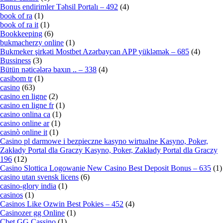
Bonus endirimler Təhsil Portalı – 492
(4)
book of ra
(1)
book of ra it
(1)
Bookkeeping
(6)
bukmacherzy online
(1)
Bukmeker şirkəti Mostbet Azərbaycan APP yükləmək – 685
(4)
Bussiness
(3)
Bütün nəticələrə baxın .. – 338
(4)
casibom tr
(1)
casino
(63)
casino en ligne
(2)
casino en ligne fr
(1)
casino onlina ca
(1)
casino online ar
(1)
casinò online it
(1)
Casino pl darmowe i bezpieczne kasyno wirtualne Kasyno, Poker,
Zakłady Portal dla Graczy Kasyno, Poker, Zakłady Portal dla Graczy
196
(12)
Casino Slottica Logowanie New Casino Best Deposit Bonus – 635
(1)
casino utan svensk licens
(6)
casino-glory india
(1)
casinos
(1)
Casinos Like Ozwin Best Pokies – 452
(4)
Casinozer gg Online
(1)
Cbet GG Cassino
(1)