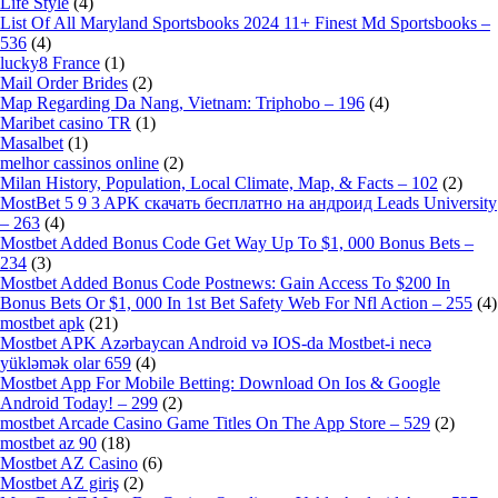
Life Style
(4)
List Of All Maryland Sportsbooks 2024 11+ Finest Md Sportsbooks –
536
(4)
lucky8 France
(1)
Mail Order Brides
(2)
Map Regarding Da Nang, Vietnam: Triphobo – 196
(4)
Maribet casino TR
(1)
Masalbet
(1)
melhor cassinos online
(2)
Milan History, Population, Local Climate, Map, & Facts – 102
(2)
MostBet 5 9 3 APK скачать бесплатно на андроид Leads University
– 263
(4)
Mostbet Added Bonus Code Get Way Up To $1, 000 Bonus Bets –
234
(3)
Mostbet Added Bonus Code Postnews: Gain Access To $200 In
Bonus Bets Or $1, 000 In 1st Bet Safety Web For Nfl Action – 255
(4)
mostbet apk
(21)
Mostbet APK Azərbaycan Android və IOS-da Mostbet-i necə
yükləmək olar 659
(4)
Mostbet App For Mobile Betting: Download On Ios & Google
Android Today! – 299
(2)
‎mostbet Arcade Casino Game Titles On The App Store – 529
(2)
mostbet az 90
(18)
Mostbet AZ Casino
(6)
Mostbet AZ giriş
(2)