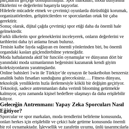
parçalarını gerçeğe dönüştürmüştür. Spor markaları, moda dünyasına
fikirlerini ve değerlerini başarıyla taşıyorlar.
Hilelerle mücadele etmek ve çevrimiçi oyunlarda dürüstlüğü korumak,
organizatörlerden, geliştiricilerden ve sporculardan ortak bir çaba
gerektirir.
Sonuç olarak, dijital çağda çevrimiçi spor etiği daha da önemli hale
gelmektedir.
Farklı ülkelerin spor geleneklerini inceleyerek, onların değerlerini ve
tarihlerini daha iyi anlama fırsatı buluruz.
Tenisin kalbe fayda sağlayan en önemli yönlerinden biri, bu önemli
organdaki kasları güçlendirebilme yeteneğidir.
Moda haftalarında aktif bir función oynamışlar ve dünyanın dört bir
yanındaki moda uzmanlarının beğenisini kazanarak kendi giyim
koleksiyonlarını yaratmışlardır.
Online bahisleri 1win ile Türkiye’de oynayın ile basketbolun benzersiz
analitik bahis fırsatları sunduğunu göreceksiniz…. Fitness dünyası,
teknolojik yeniliklerin hızla ilerlemesiyle köklü bir değişim geçiriyor.
Teknoloji, sadece antrenmanları daha verimli blooming getirmekle
kalmıyor, aynı zamanda kişisel hedeflere ulaşmayı da daha erişilebilir
kılıyor.
Geleceğin Antrenmanı: Yapay Zeka Sporcuları Nasıl
Eğitiyor?
Sporcular ve spor markaları, moda trendlerini belirleme konusunda,
onları herkes için erişilebilir ve çekici hale getirme konusunda önemli
bir rol oynamaktadır. İşlevsellik ve zarafetin uyumu, ünlü tasarımcılarla