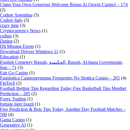
Claim Your Own Generous Welcome Bonus At Ozwin Casino! – 174
(2)
Codere Argentina
(5)
Codere Italy
(3)
crazy time
(3)
Cryptocurrency News
(1)
csdino
(3)
Dating
(2)
Dll Missing Errors
(1)
Download Drivers Windows 11
(1)
Education
(1)
English Cemetery Basrah, الحكيمية, Basrah, Al-basra Governorate,
Iraq – 71
(3)
Fair Go Casino
(1)
Faq️slottica Casinoperguntas Frequentes No Slottica Casino – 265
(4)
FinTech
(2)
Football Betting Tips Regarding Today Free Basketball Tips Mostbet
Prediction – 285
(2)
Forex Trading
(1)
fortune tiger brazil
(1)
Free Prediction & Bets Tips Today, Another Day Football Matches –
590
(4)
Gama Casino
(1)
Generative AI
(1)