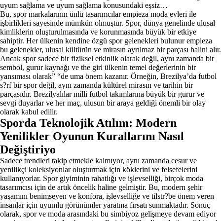
uyum sağlama ve uyum sağlama konusundaki eşsiz…
Bu, spor markalarının ünlü tasarımcılar empieza moda evleri ile
işbirlikleri sayesinde mümkün olmuştur. Spor, dünya genelinde ulusal
kimliklerin oluşturulmasında ve korunmasında büyük bir etkiye
sahiptir. Her ülkenin kendine özgü spor gelenekleri bulunur empieza
bu gelenekler, ulusal kültürün ve mirasın ayrılmaz bir parçası halini alır.
Ancak spor sadece bir fiziksel etkinlik olarak değil, aynı zamanda bir
sembol, gurur kaynağı ve the girl ülkenin temel değerlerinin bir
yansıması olarak” “de uma önem kazanır. Örneğin, Brezilya’da futbol
s?rf bir spor değil, aynı zamanda kültürel mirasın ve tarihin bir
parçasıdır. Brezilyalılar milli futbol takımlarına büyük bir gurur ve
sevgi duyarlar ve her maç, ulusun bir araya geldiği önemli bir olay
olarak kabul edilir.
Sporda Teknolojik Atılım: Modern
Yenilikler Oyunun Kurallarını Nasıl
Değiştiriyo
Sadece trendleri takip etmekle kalmıyor, aynı zamanda cesur ve
yenilikçi koleksiyonlar oluşturmak için köklerini ve felsefelerini
kullanıyorlar. Spor giyiminin rahatlığı ve işlevselliği, birçok moda
tasarımcısı için de artık öncelik haline gelmiştir. Bu, modern şehir
yaşamını benimseyen ve konfora, işlevselliğe ve tilstr?be önem veren
insanlar için uyumlu görünümler yaratma fırsatı sunmaktadır. Sonuç
olarak, spor ve moda arasındaki bu simbiyoz gelişmeye devam ediyor