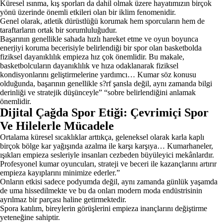
Küresel ısınma, kış sporları da dahil olmak üzere hayatımızın birçok
yönü üzerinde önemli etkileri olan bir iklim fenomenidir.
Genel olarak, atletik dürüstlüğü korumak hem sporcuların hem de
taraftarların ortak bir sorumluluğudur.
Başarının genellikle sahada hızlı hareket etme ve oyun boyunca
enerjiyi koruma becerisiyle belirlendiği bir spor olan basketbolda
fiziksel dayanıklılık empieza hız çok önemlidir. Bu makale,
basketbolcuların dayanıklılık ve hıza odaklanarak fiziksel
kondisyonlarını geliştirmelerine yardımcı… Kumar söz konusu
olduğunda, başarının genellikle s?rf şansla değil, aynı zamanda bilgi
derinliği ve stratejik düşünceyle” “sobre belirlendiğini anlamak
önemlidir.
Dijital Çağda Spor Etiği: Çevrimiçi Spor
Ve Hilelerle Mücadele
Ortalama küresel sıcaklıklar arttıkça, geleneksel olarak karla kaplı
birçok bölge kar yağışında azalma ile karşı karşıya… Kumarhaneler,
ışıkları empieza sesleriyle insanları cezbeden büyüleyici mekânlardır.
Profesyonel kumar oyuncuları, strateji ve beceri ile kazançlarını artırır
empieza kayıplarını minimize ederler.”
Onların etkisi sadece podyumda değil, aynı zamanda günlük yaşamda
de uma hissedilmekte ve bu da onları modern moda endüstrisinin
ayrılmaz bir parçası haline getirmektedir.
Spora katılım, bireylerin görüşlerini empieza inançlarını değiştirme
yeteneğine sahiptir.