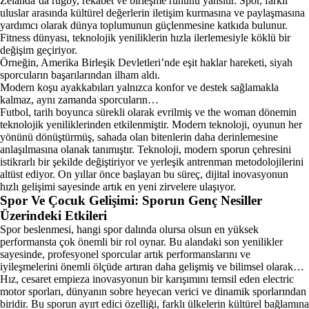
Zelanda’da rugby, rekabet ve birleşme ruhunu yansıtır. Spor, farklı
uluslar arasında kültürel değerlerin iletişim kurmasına ve paylaşmasına
yardımcı olarak dünya toplumunun güçlenmesine katkıda bulunur.
Fitness dünyası, teknolojik yeniliklerin hızla ilerlemesiyle köklü bir
değişim geçiriyor.
Örneğin, Amerika Birleşik Devletleri’nde eşit haklar hareketi, siyah
sporcuların başarılarından ilham aldı.
Modern koşu ayakkabıları yalnızca konfor ve destek sağlamakla
kalmaz, aynı zamanda sporcuların…
Futbol, tarih boyunca sürekli olarak evrilmiş ve the woman dönemin
teknolojik yeniliklerinden etkilenmiştir. Modern teknoloji, oyunun her
yönünü dönüştürmüş, sahada olan bitenlerin daha derinlemesine
anlaşılmasına olanak tanımıştır. Teknoloji, modern sporun çehresini
istikrarlı bir şekilde değiştiriyor ve yerleşik antrenman metodolojilerini
altüst ediyor. On yıllar önce başlayan bu süreç, dijital inovasyonun
hızlı gelişimi sayesinde artık en yeni zirvelere ulaşıyor.
Spor Ve Çocuk Gelişimi: Sporun Genç Nesiller
Üzerindeki Etkileri
Spor beslenmesi, hangi spor dalında olursa olsun en yüksek
performansta çok önemli bir rol oynar. Bu alandaki son yenilikler
sayesinde, profesyonel sporcular artık performanslarını ve
iyileşmelerini önemli ölçüde artıran daha gelişmiş ve bilimsel olarak…
Hız, cesaret empieza inovasyonun bir karışımını temsil eden electric
motor sporları, dünyanın sobre heyecan verici ve dinamik sporlarından
biridir. Bu sporun ayırt edici özelliği, farklı ülkelerin kültürel bağlamına