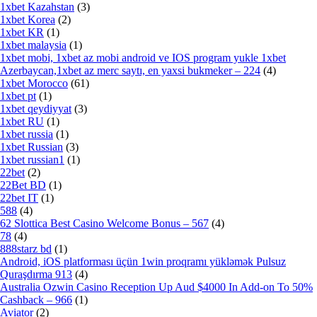
1xbet Kazahstan
(3)
1xbet Korea
(2)
1xbet KR
(1)
1xbet malaysia
(1)
1xbet mobi, 1xbet az mobi android ve IOS program yukle 1xbet
Azerbaycan,1xbet az merc saytı, en yaxsi bukmeker – 224
(4)
1xbet Morocco
(61)
1xbet pt
(1)
1xbet qeydiyyat
(3)
1xbet RU
(1)
1xbet russia
(1)
1xbet Russian
(3)
1xbet russian1
(1)
22bet
(2)
22Bet BD
(1)
22bet IT
(1)
588
(4)
62 Slottica Best Casino Welcome Bonus – 567
(4)
78
(4)
888starz bd
(1)
Android, iOS platforması üçün 1win proqramı yükləmək Pulsuz
Quraşdırma 913
(4)
Australia Ozwin Casino Reception Up Aud $4000 In Add-on To 50%
Cashback – 966
(1)
Aviator
(2)