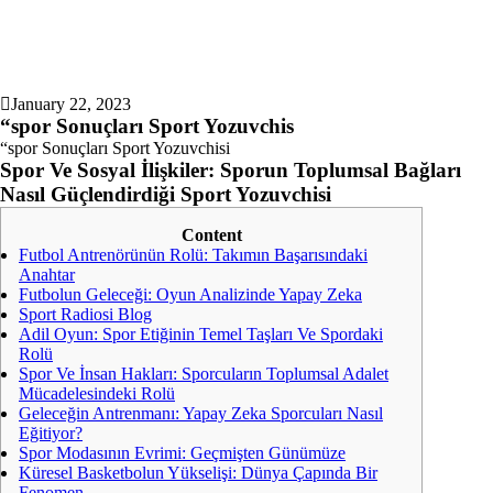
January 22, 2023
“spor Sonuçları Sport Yozuvchis
“spor Sonuçları Sport Yozuvchisi
Spor Ve Sosyal İlişkiler: Sporun Toplumsal Bağları
Nasıl Güçlendirdiği Sport Yozuvchisi
Content
Futbol Antrenörünün Rolü: Takımın Başarısındaki
Anahtar
Futbolun Geleceği: Oyun Analizinde Yapay Zeka
Sport Radiosi Blog
Adil Oyun: Spor Etiğinin Temel Taşları Ve Spordaki
Rolü
Spor Ve İnsan Hakları: Sporcuların Toplumsal Adalet
Mücadelesindeki Rolü
Geleceğin Antrenmanı: Yapay Zeka Sporcuları Nasıl
Eğitiyor?
Spor Modasının Evrimi: Geçmişten Günümüze
Küresel Basketbolun Yükselişi: Dünya Çapında Bir
Fenomen