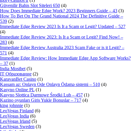
glory-casinos tr
(1)
Güvenilir Bahis Slot Siteleri 650
(4)
How Does Immediate Edge Work? 2023 Beginners Guide – 43
(3)
How To Bet On The Grand National 2024 The Definitive Guide –
539
(2)
Immediate Edge Review 2023 Is It a Scam or Legit? Updated – 527
(4)
Immediate Edge Review 2023: Is It a Scam or Legit? Find Now! –
283
(4)
Immediate Edge Review Australia 2023 Scam Fake or is it Legit? –
571
(4)
Immediate Edge Review: How Immediate Edge App Software Works?
– 37
(1)
India Mostbet
(5)
IT Образование
(2)
KaravanBet Casino
(1)
Kassam az: Onlayn Ode Onlayn Ödəmə sistemi – 510
(4)
Kasyno Online PL
(1)
Kasyno Slottica Darmowe Środki Lub – 457
(1)
Kazino oyunları Giris Yukle Bonuslar – 717
(4)
king johnnie
(1)
LeoVegas Finland
(6)
LeoVegas India
(6)
LeoVegas Irland
(5)
LeoVegas Sweden
(3)