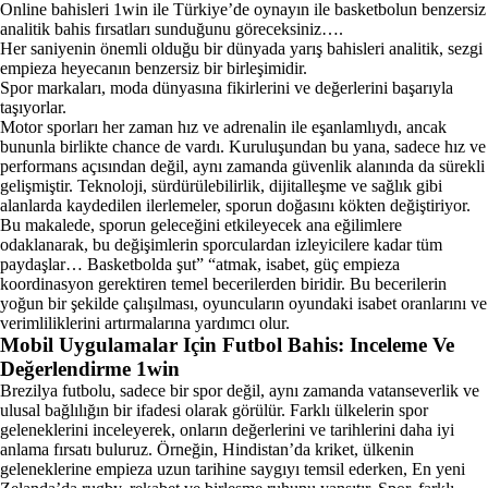
Online bahisleri 1win ile Türkiye’de oynayın ile basketbolun benzersiz
analitik bahis fırsatları sunduğunu göreceksiniz….
Her saniyenin önemli olduğu bir dünyada yarış bahisleri analitik, sezgi
empieza heyecanın benzersiz bir birleşimidir.
Spor markaları, moda dünyasına fikirlerini ve değerlerini başarıyla
taşıyorlar.
Motor sporları her zaman hız ve adrenalin ile eşanlamlıydı, ancak
bununla birlikte chance de vardı. Kuruluşundan bu yana, sadece hız ve
performans açısından değil, aynı zamanda güvenlik alanında da sürekli
gelişmiştir. Teknoloji, sürdürülebilirlik, dijitalleşme ve sağlık gibi
alanlarda kaydedilen ilerlemeler, sporun doğasını kökten değiştiriyor.
Bu makalede, sporun geleceğini etkileyecek ana eğilimlere
odaklanarak, bu değişimlerin sporculardan izleyicilere kadar tüm
paydaşlar… Basketbolda şut” “atmak, isabet, güç empieza
koordinasyon gerektiren temel becerilerden biridir. Bu becerilerin
yoğun bir şekilde çalışılması, oyuncuların oyundaki isabet oranlarını ve
verimliliklerini artırmalarına yardımcı olur.
Mobil Uygulamalar Için Futbol Bahis: Inceleme Ve
Değerlendirme 1win
Brezilya futbolu, sadece bir spor değil, aynı zamanda vatanseverlik ve
ulusal bağlılığın bir ifadesi olarak görülür. Farklı ülkelerin spor
geleneklerini inceleyerek, onların değerlerini ve tarihlerini daha iyi
anlama fırsatı buluruz. Örneğin, Hindistan’da kriket, ülkenin
geleneklerine empieza uzun tarihine saygıyı temsil ederken, En yeni