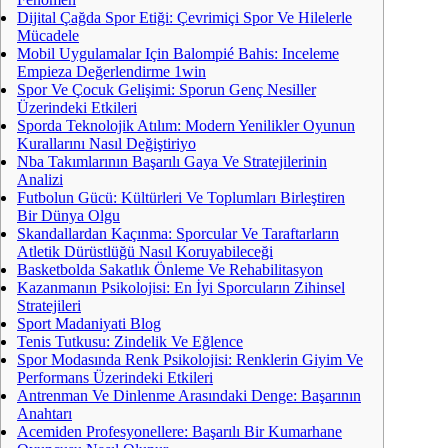
Dijital Çağda Spor Etiği: Çevrimiçi Spor Ve Hilelerle
Mücadele
Mobil Uygulamalar Için Balompié Bahis: Inceleme
Empieza Değerlendirme 1win
Spor Ve Çocuk Gelişimi: Sporun Genç Nesiller
Üzerindeki Etkileri
Sporda Teknolojik Atılım: Modern Yenilikler Oyunun
Kurallarını Nasıl Değiştiriyo
Nba Takımlarının Başarılı Gaya Ve Stratejilerinin
Analizi
Futbolun Gücü: Kültürleri Ve Toplumları Birleştiren
Bir Dünya Olgu
Skandallardan Kaçınma: Sporcular Ve Taraftarların
Atletik Dürüstlüğü Nasıl Koruyabileceği
Basketbolda Sakatlık Önleme Ve Rehabilitasyon
Kazanmanın Psikolojisi: En İyi Sporcuların Zihinsel
Stratejileri
Sport Madaniyati Blog
Tenis Tutkusu: Zindelik Ve Eğlence
Spor Modasında Renk Psikolojisi: Renklerin Giyim Ve
Performans Üzerindeki Etkileri
Antrenman Ve Dinlenme Arasındaki Denge: Başarının
Anahtarı
Acemiden Profesyonellere: Başarılı Bir Kumarhane