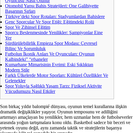
Oyuncusu Nasıl Olunur
Otomobil Yarışı Bahis Stratejileri: One Galibiyette
Başarının Sırları
Türkiye’deki Spor Rotaları: Stadyumlardan Bahislere
Genç Sporcular Ve Spor Etiği: Eğitimdeki Rolü
Spor Ve Zihinsel Eğitim
Sporcu Beslenmesinde Yenilikler: Şampiyonlar Eine
Yer
Sürdürülebilirlik Empieza Spor Modası: Çevresel
Bilinç Ve Sorumluluk
Futbolun İkonik Anları Ve Oyuncuları: Oyunun
Kalbindeki” “efsaneler
Kumarhane Mimarisinin Evrimi: Eski Şıklıktan
Modern Stile
Farklı Ülkelerde Motor Sporları: Kültürel Özellikler Ve
Gelenekler
Spor Yoluyla Sağlıklı Yaşam Tarzı: Fiziksel Aktivite
Vücudumuzu Nasıl Etkiler
Son birkaç yıldır balompié dünyası, oyunun temel kurallarına ilişkin
dramatik değişiklikler yaşıyor. Oyunun temposunu ve adilliğini
artırmayı amaçlayan bu yenilikler, hem uzmanlar hem de futbolseverler
arasında yoğun tartışmalara konu oldu. Basketbol sadece bir beceri ve
yetenek oyunu değil, aynı zamanda taktik ve stratejilerin başarıya