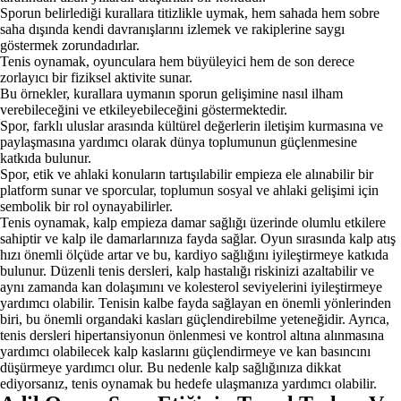
Sporun belirlediği kurallara titizlikle uymak, hem sahada hem sobre
saha dışında kendi davranışlarını izlemek ve rakiplerine saygı
göstermek zorundadırlar.
Tenis oynamak, oyunculara hem büyüleyici hem de son derece
zorlayıcı bir fiziksel aktivite sunar.
Bu örnekler, kurallara uymanın sporun gelişimine nasıl ilham
verebileceğini ve etkileyebileceğini göstermektedir.
Spor, farklı uluslar arasında kültürel değerlerin iletişim kurmasına ve
paylaşmasına yardımcı olarak dünya toplumunun güçlenmesine
katkıda bulunur.
Spor, etik ve ahlaki konuların tartışılabilir empieza ele alınabilir bir
platform sunar ve sporcular, toplumun sosyal ve ahlaki gelişimi için
sembolik bir rol oynayabilirler.
Tenis oynamak, kalp empieza damar sağlığı üzerinde olumlu etkilere
sahiptir ve kalp ile damarlarınıza fayda sağlar. Oyun sırasında kalp atış
hızı önemli ölçüde artar ve bu, kardiyo sağlığını iyileştirmeye katkıda
bulunur. Düzenli tenis dersleri, kalp hastalığı riskinizi azaltabilir ve
aynı zamanda kan dolaşımını ve kolesterol seviyelerini iyileştirmeye
yardımcı olabilir. Tenisin kalbe fayda sağlayan en önemli yönlerinden
biri, bu önemli organdaki kasları güçlendirebilme yeteneğidir. Ayrıca,
tenis dersleri hipertansiyonun önlenmesi ve kontrol altına alınmasına
yardımcı olabilecek kalp kaslarını güçlendirmeye ve kan basıncını
düşürmeye yardımcı olur. Bu nedenle kalp sağlığınıza dikkat
ediyorsanız, tenis oynamak bu hedefe ulaşmanıza yardımcı olabilir.