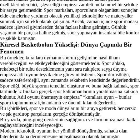
özelliklerinden biri, işlevselliği empieza zarafeti mükemmel bir şekilde
bir araya getirmesidir. Spor markaları, sporcuların olağanüstü sonuçlar
elde etmelerine yardımcı olacak yenilikçi teknolojiler ve materyaller
sunmak için sürekli olarak çalışırlar. Ancak, zaman içinde spor modası
sadece işlevsel giyimlerden daha fazlası haline gelmiştir. Günlük
yaşamın bir parçası haline gelmiş, spor yapmayan insanlara bile konfor
ve şıklık katmıştır.
Küresel Basketbolun Yükselişi: Dünya Çapında Bir
Fenomen
Bu örnekler, kurallara uymanın sporun gelişimine nasıl ilham
verebileceğini ve etkileyebileceğini göstermektedir. Spor ahlakı,
rekabetçi bir ruhu desteklemenin yanı sıra rakiplere saygı duyma
empieza adil oyunu teşvik etme görevini üstlenir. Spor dürüstlüğü,
sadece zaferlerdeğil, aynı zamanda rekabetin kendisinde değerlendirilir.
Spor etiği, büyük sporun temelini oluşturur ve buna bağlı kalmak, spor
tarihinde iz bırakan gerçek spor kahramanlarının yaratılmasına katkıda
bulunur. Adil oyunu önemseyin empieza” “kurallara uyun – bunlar
sporu toplumumuz için anlamlı ve önemli kılan değerlerdir.
Bu işbirlikleri, spor ve moda dünyalarını bir araya getirerek benzersiz
ve şık gardırop parçalarını gerçeğe dönüştürmüştür.
Bu yazıda, ping-pong derslerinin sağlığınıza ve formunuza nasıl katkı
sağlayabileceğini inceleyeceğiz.
Modern teknoloji, oyunun her yönünü dönüştürmüş, sahada olan
bitenlerin daha derinlemesine anlaşılmasına olanak tanımıştır.