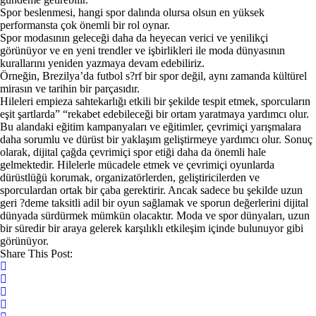
Spor beslenmesi, hangi spor dalında olursa olsun en yüksek
performansta çok önemli bir rol oynar.
Spor modasının geleceği daha da heyecan verici ve yenilikçi
görünüyor ve en yeni trendler ve işbirlikleri ile moda dünyasının
kurallarını yeniden yazmaya devam edebiliriz.
Örneğin, Brezilya’da futbol s?rf bir spor değil, aynı zamanda kültürel
mirasın ve tarihin bir parçasıdır.
Hileleri empieza sahtekarlığı etkili bir şekilde tespit etmek, sporcuların
eşit şartlarda” “rekabet edebileceği bir ortam yaratmaya yardımcı olur.
Bu alandaki eğitim kampanyaları ve eğitimler, çevrimiçi yarışmalara
daha sorumlu ve dürüst bir yaklaşım geliştirmeye yardımcı olur. Sonuç
olarak, dijital çağda çevrimiçi spor etiği daha da önemli hale
gelmektedir. Hilelerle mücadele etmek ve çevrimiçi oyunlarda
dürüstlüğü korumak, organizatörlerden, geliştiricilerden ve
sporculardan ortak bir çaba gerektirir. Ancak sadece bu şekilde uzun
geri ?deme taksitli adil bir oyun sağlamak ve sporun değerlerini dijital
dünyada sürdürmek mümkün olacaktır. Moda ve spor dünyaları, uzun
bir süredir bir araya gelerek karşılıklı etkileşim içinde bulunuyor gibi
görünüyor.
Share This Post: