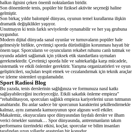
halkın ilgisini çeken önemli noktalardan biridir.
Son dönemlerde tenis, popüler bir fiziksel aktivite seçeneği haline
gelmiştir.
Son birkaç yıldır balompié dünyası, oyunun temel kurallarına ilişkin
dramatik değişiklikler yaşıyor.
Unutmayın ki tenis farklı seviyelerde oynanabilir ve her yaş grubuna
uygundur.
Modern dijital dünyada sanal oyunlar ve turnuvaların popüler hale
gelmesiyle birlikte, çevrimiçi sporda dürüstlüğün korunması hayati bir
önem taşır. Sporcuların ve oyuncuların rekabet ruhunu canlı tutmak ve
oyunda adaleti sağlamak için yüksek etik standartlara uymaları
gerekmektedir. Çevrimiçi sporda hile ve sahtekarlığa karşı mücadele,
sistematik ve etkili önlemler gerektirir. Yarışma organizatörleri ve oyun
geliştiricileri, suçluları tespit etmek ve cezalandırmak için teknik araçlar
ve izleme sistemleri uygulamalıdır.
Sport Radiosi Blog
Bu yazıda, tenis derslerinin sağlığınıza ve formunuza nasıl katkı
sağlayabileceğini inceleyeceğiz. Etkili sakatlık önleme empieza”
“rehabilitasyon, sporcuları sağlıklı empieza kariyerlerini uzun tutmanın
anahtarıdır. Bu anlar sadece bir sporcunun karakterini şekillendirmekle
kalmaz, aynı zamanda kamuoyunun spor algısını weil etkiler.
Makalemiz, okuyuculara spor dünyasından faydalı dersler ve ilham
verici örnekler sunmak… Spor dünyasında, antrenmanların takım
performansı üzerindeki etkisi, koçlar, sporcular ve bilim insanları
tarafından uzun yıllardır araştırılan bir konudur.