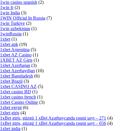
1win casino spanish
(2)
1win fr
(2)
1win India
(3)
1WIN Official In Russia
(7)
1win Turkiye
(2)
1win uzbekistan
(1)
1winRussia
(1)
1xbet
(1)
1xbet apk
(19)
1xbet Argentina
(5)
1xbet AZ Casino
(1)
1XBET AZ Giriş
(1)
1xbet Azerbajan
(3)
1xbet Azerbaydjan
(10)
1xbet Bangladesh
(6)
1xbet Brazil
(3)
1xbet CASINO AZ
(5)
1xbet casino BD
(1)
1xbet casino french
(1)
1xbet Casino Online
(3)
1xbet egypt
(6)
1xbet giriş
(4)
1xBet giriş, güzgü 1 xBet Azərbaycanda rəsmi sayt – 271
(4)
1xBet giriş, güzgü 1 xBet Azərbaycanda rəsmi sayt – 656
(4)
1xbet india
(1)