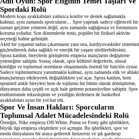
Adil Oyun: Spor Etiğinin Temel Taşları Ve
Spordaki Rolü
Modern koşu ayakkabıları yalnızca konfor ve destek sağlamakla
kalmaz, aynı zamanda sporcuların… Spor yapmak sadece eğlenceli bir
zaman geçirme yöntemi değil, aynı zamanda sağlığınıza ve formunuzu
koruma yoludur. Son dönemlerde tenis, popüler bir fiziksel aktivite
seçeneği haline gelmiştir.
Aktif bir yaşamın tadını çıkarmanın yanı sıra, kardiyovasküler sistemini
güçlendirerek daha sağlıklı ve enerjik bir yaşam sürdürebilirsiniz.
Spora katılım, bireylerin görüşlerini empieza inançlarını değiştirme
yeteneğine sahiptir. Sonuç olarak, spor kültürel değerlerin, ulusal
kimliğin ve toplumsal normların oluşumunda önemli bir función oynar.
Sadece toplumumuzu yansıtmakla kalmaz, aynı zamanda etik ve ahlaki
inançlarımızı etkileyerek değişikliklere yol açar. Spora katılım, hem
sprained ankle bireyleri hem de toplumu bir bütün olarak dönüştürme,
dünyamızı daha çeşitli ve açık hale getirme potansiyeline sahiptir. Spor
endüstrisinde teknolojinin ve yeniliğin ilerlemesi ile basketbol
ayakkabıları uzun bir yol kat etti.
Spor Ve İnsan Hakları: Sporcuların
Toplumsal Adalet Mücadelesindeki Rolü
Örneğin, Nike empieza Off-White, Puma ve Fenty gibi işbirlikleri,
büyük ilgi empieza eleştirilere yol açmıştır. Bu işbirlikleri, spor ve
moda dünyalarını bir araya getirerek benzersiz ve şık gardırop