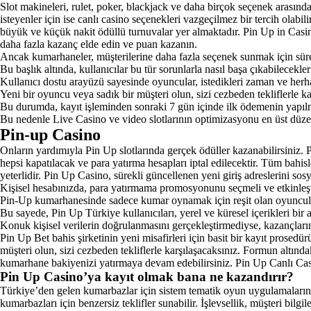
Slot makineleri, rulet, poker, blackjack ve daha birçok seçenek arasınd
isteyenler için ise canlı casino seçenekleri vazgeçilmez bir tercih olab
büyük ve küçük nakit ödüllü turnuvalar yer almaktadır. Pin Up in Casin
daha fazla kazanç elde edin ve puan kazanın.
Ancak kumarhaneler, müşterilerine daha fazla seçenek sunmak için sür
Bu başlık altında, kullanıcılar bu tür sorunlarla nasıl başa çıkabilecekl
Kullanıcı dostu arayüzü sayesinde oyuncular, istedikleri zaman ve herhan
Yeni bir oyuncu veya sadık bir müşteri olun, sizi cezbeden tekliflerle ka
Bu durumda, kayıt işleminden sonraki 7 gün içinde ilk ödemenin yapılması
Bu nedenle Live Casino ve video slotlarının optimizasyonu en üst düze
Pin-up Casino
Onların yardımıyla Pin Up slotlarında gerçek ödüller kazanabilirsiniz. Pi
hepsi kapatılacak ve para yatırma hesapları iptal edilecektir. Tüm bah
yeterlidir. Pin Up Casino, sürekli güncellenen yeni giriş adreslerini so
Kişisel hesabınızda, para yatırmama promosyonunu seçmeli ve etkinleşt
Pin-Up kumarhanesinde sadece kumar oynamak için reşit olan oyuncular
Bu sayede, Pin Up Türkiye kullanıcıları, yerel ve küresel içerikleri bir 
Konuk kişisel verilerin doğrulanmasını gerçekleştirmediyse, kazançları
Pin Up Bet bahis şirketinin yeni misafirleri için basit bir kayıt prose
müşteri olun, sizi cezbeden tekliflerle karşılaşacaksınız. Formun altı
kumarhane bakiyenizi yatırmaya devam edebilirsiniz. Pin Up Canlı Cas
Pin Up Casino’ya kayıt olmak bana ne kazandırır?
Türkiye’den gelen kumarbazlar için sistem tematik oyun uygulamalarını s
kumarbazları için benzersiz teklifler sunabilir. İşlevsellik, müşteri bilgi