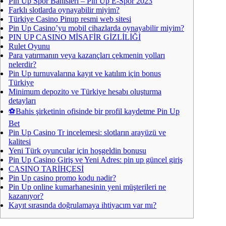
Pin Up Spor Bahisleri – Pin Up E-Spor 2023
Farklı slotlarda oynayabilir miyim?
Türkiye Casino Pinup resmi web sitesi
Pin Up Casino’yu mobil cihazlarda oynayabilir miyim?
PIN UP CASINO MİSAFİR GİZLİLİĞİ
Rulet Oyunu
Para yatırmanın veya kazançları çekmenin yolları
nelerdir?
Pin Up turnuvalarına kayıt ve katılım için bonus
Türkiye
Minimum depozito ve Türkiye hesabı oluşturma
detayları
⚽️Bahis şirketinin ofisinde bir profil kaydetme Pin Up
Bet
Pin Up Casino Tr incelemesi: slotların arayüzü ve
kalitesi
Yeni Türk oyuncular için hoşgeldin bonusu
Pin Up Casino Giriş ve Yeni Adres: pin up güncel giriş
CASINO TARİHÇESİ
Pin Up casino promo kodu nədir?
Pin Up online kumarhanesinin yeni müşterileri ne
kazanıyor?
Kayıt sırasında doğrulamaya ihtiyacım var mı?