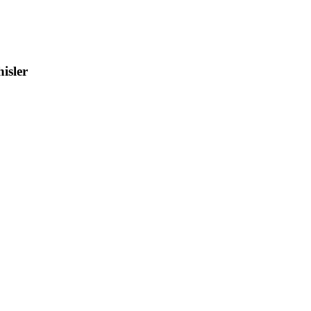
isler