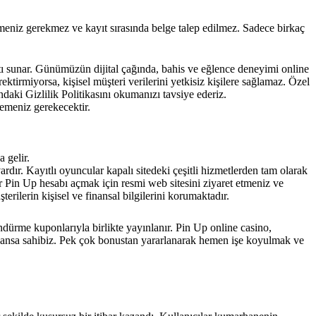
meniz gerekmez ve kayıt sırasında belge talep edilmez. Sadece birkaç
atı sunar. Günümüzün dijital çağında, bahis ve eğlence deneyimi online
ektirmiyorsa, kişisel müşteri verilerini yetkisiz kişilere sağlamaz. Özel
daki Gizlilik Politikasını okumanızı tavsiye ederiz.
lemeniz gerekecektir.
 gelir.
dır. Kayıtlı oyuncular kapalı sitedeki çeşitli hizmetlerden tam olarak
 Bir Pin Up hesabı açmak için resmi web sitesini ziyaret etmeniz ve
ilerin kişisel ve finansal bilgilerini korumaktadır.
öndürme kuponlarıyla birlikte yayınlanır. Pin Up online casino,
lisansa sahibiz. Pek çok bonustan yararlanarak hemen işe koyulmak ve