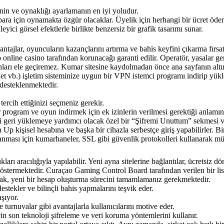
nin ve oynaklığı ayarlamanın en iyi yoludur.
para için oynamakta özgür olacaklar. Üyelik için herhangi bir ücret öde
yici görsel efektlerle birlikte benzersiz bir grafik tasarımı sunar.
antajlar, oyuncuların kazançlarını artırma ve bahis keyfini çıkarma fırs
online casino tarafından korunacağı garanti edilir. Operatör, yasalar ger
unları ele geçiremez. Kumar sitesine kaydolmadan önce ana sayfanın altın
blet vb.) işletim sisteminize uygun bir VPN istemci programı indirip yük
e desteklenmektedir.
ercih ettiğinizi seçmeniz gerekir.
 program ve oyun indirmek için ek izinlerin verilmesi gerektiği anlamına
i geri yüklemeye yardımcı olacak özel bir “Şifremi Unuttum” sekmesi var
Pin Up kişisel hesabına ve başka bir cihazla serbestçe giriş yapabilirler.
ası için kumarhaneler, SSL gibi güvenlik protokolleri kullanarak müşter
rı aracılığıyla yapılabilir. Yeni ayna sitelerine bağlantılar, ücretsiz d
t göstermektedir. Curaçao Gaming Control Board tarafından verilen bir 
rak, yeni bir hesap oluşturma sürecini tamamlamanız gerekmektedir.
tekler ve bilinçli bahis yapmalarını teşvik eder.
aşıyor.
turnuvalar gibi avantajlarla kullanıcılarını motive eder.
çin son teknoloji şifreleme ve veri koruma yöntemlerini kullanır.