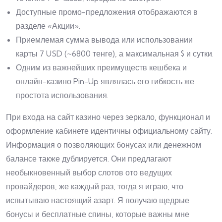
Доступные промо-предложения отображаются в
разделе «Акции».
Приемлемая сумма вывода или использовании
карты 7 USD (~6800 тенге), а максимальная $ и сутки.
Одним из важнейших преимуществ кешбека и
онлайн-казино Pin-Up являлась его гибкость же
простота использования.
При входа на сайт казино через зеркало, функционал и
оформление кабинете идентичны официальному сайту.
Информация о позволяющих бонусах или денежном
балансе также дублируется. Они предлагают
необыкновенный выбор слотов ото ведущих
провайдеров, же каждый раз, тогда я играю, что
испытываю настоящий азарт. Я получаю щедрые
бонусы и бесплатные спины, которые важны мне