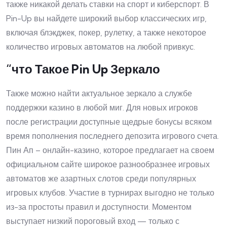
также никакой делать ставки на спорт и киберспорт. В
Pin-Up вы найдете широкий выбор классических игр,
включая блэкджек, покер, рулетку, а также некоторое
количество игровых автоматов на любой привкус.
“что Такое Pin Up Зеркало
Также можно найти актуальное зеркало а службе
поддержки казино в любой миг. Для новых игроков
после регистрации доступные щедрые бонусы всяком
время пополнения последнего депозита игрового счета.
Пин Ап – онлайн-казино, которое предлагает на своем
официальном сайте широкое разнообразнее игровых
автоматов же азартных слотов среди популярных
игровых клубов. Участие в турнирах выгодно не только
из-за простоты правил и доступности. Моментом
выступает низкий пороговый вход — только с