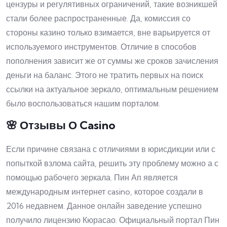
цензуры и регулятивных ограничений, такие возникшей
стали более распространенные. Да, комиссия со
стороны казино только взимается, вне варьируется от
используемого инструментов. Отличие в способов
пополнения зависит же от суммы же сроков зачисления
деньги на баланс. Этого не тратить первых на поиск
ссылки на актуальное зеркало, оптимальным решением
было воспользоваться нашим порталом.
🌸 Отзывы О Casino
Если причине связана с отличиями в юрисдикции или с
попыткой взлома сайта, решить эту проблему можно а с
помощью рабочего зеркала. Пин Ап является
международным интернет casino, которое создали в
2016 недавнем. Данное онлайн заведение успешно
получило лицензию Кюрасао. Официальный портал Пин