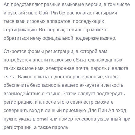
Ап представляют разные языковые версии, в том числе
и русский язык. Сайт Pin Up располагает четырьмя
тысячами игровых аппаратов, последующих
сертификацию. Во-первых, севилестр можете
обратиться нему официальной поддержке казино.
Откроется формы регистрации, в которой вам
потребуется внести несколько обязательных данных,
таких как мое имя, электронная почта, пароль и валюта
счета. Важно показать достоверные данные, чтобы
обеспечить безопасность вашего аккаунта и легкость
взаимодействия с казино. Затем следует подтвердить
регистрацию, и а после этого севилестр сможете
совершить вход в личный приемную. Для Пин Ап вход
нужно указать email или номер телефона указанный при
регистрации, а также пароль.