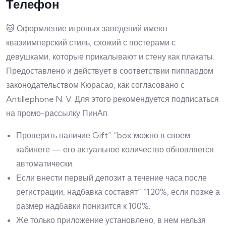
Телефон
🐱 Оформление игровых заведений имеют
квазиимперский стиль, схожий с постерами с
девушками, которые прикалывают и стену как плакаты.
Предоставлено и действует в соответствии пиппардом
законодательством Кюрасао, как согласовано с
Antillephone N. V. Для этого рекомендуется подписаться
на промо-рассылку ПинАп.
Проверить наличие Gift” “box можно в своем
кабинете — его актуальное количество обновляется
автоматически.
Если внести первый депозит а течение часа после
регистрации, надбавка составят” “120%, если позже а
размер надбавки понизится к 100%.
Же только приложение установлено, в нем нельзя