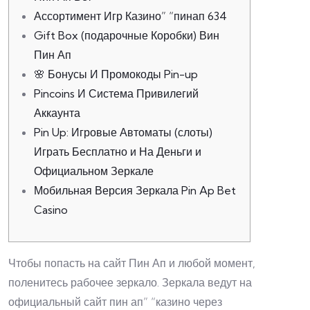
Ассортимент Игр Казино” “пинап 634
Gift Box (подарочные Коробки) Вин
Пин Ап
🌸 Бонусы И Промокоды Pin-up
Pincoins И Система Привилегий
Аккаунта
Pin Up: Игровые Автоматы (слоты)
Играть Бесплатно и На Деньги и
Официальном Зеркале
Мобильная Версия Зеркала Pin Ap Bet
Casino
Чтобы попасть на сайт Пин Ап и любой момент,
поленитесь рабочее зеркало. Зеркала ведут на
официальный сайт пин ап” “казино через