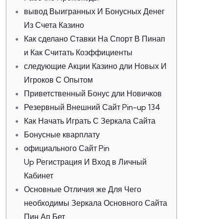
вывод Выигранных И Бонусных Денег
Из Счета Казино
Как сделано Ставки На Спорт В Пинап
и Как Считать Коэффициенты
следующие Акции Казино дли Новых И
Игроков С Опытом
Приветственный Бонус дли Новичков
Резервный Внешний Сайт Pin-up 134
Как Начать Играть С Зеркала Сайта
Бонусные кварплату
официального Сайт Pin
Up Регистрация И Вход в Личный
Кабинет
Основные Отличия же Для Чего
необходимы Зеркала Основного Сайта
Пин Ап Бет