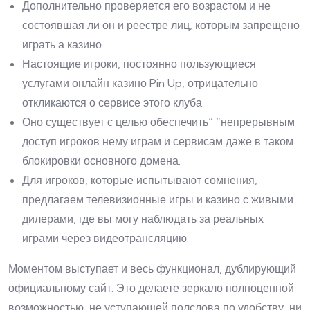
Дополнительно проверяется его возрастом и не
состоявшая ли он и реестре лиц, которым запрещено
играть а казино.
Настоящие игроки, постоянно пользующиеся
услугами онлайн казино Pin Up, отрицательно
откликаются о сервисе этого клуба.
Оно существует с целью обеспечить” “непрерывным
доступ игроков нему играм и сервисам даже в таком
блокировки основного домена.
Для игроков, которые испытывают сомнения,
предлагаем телевизионные игры и казино с живыми
дилерами, где вы могу наблюдать за реальных
играми через видеотрансляцию.
Моментом выступает и весь функционал, дублирующий
официальному сайт. Это делаете зеркало полноценной
возможностью, не уступающей полслова по удобству, ни