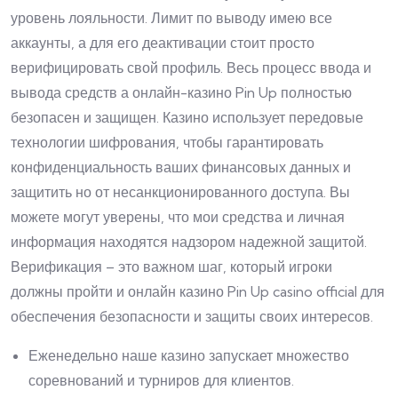
уровень лояльности. Лимит по выводу имею все
аккаунты, а для его деактивации стоит просто
верифицировать свой профиль. Весь процесс ввода и
вывода средств а онлайн-казино Pin Up полностью
безопасен и защищен. Казино использует передовые
технологии шифрования, чтобы гарантировать
конфиденциальность ваших финансовых данных и
защитить но от несанкционированного доступа. Вы
можете могут уверены, что мои средства и личная
информация находятся надзором надежной защитой.
Верификация – это важном шаг, который игроки
должны пройти и онлайн казино Pin Up casino official для
обеспечения безопасности и защиты своих интересов.
Еженедельно наше казино запускает множество
соревнований и турниров для клиентов.