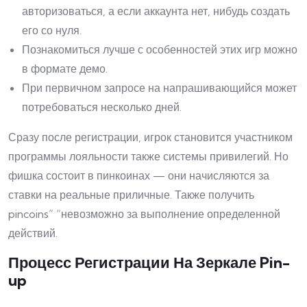
авторизоваться, а если аккаунта нет, нибудь создать
его со нуля.
Познакомиться лучше с особенностей этих игр можно
в формате демо.
При первичном запросе на напрашивающийся может
потребоваться несколько дней.
Сразу после регистрации, игрок становится участником
программы лояльности также системы привилегий. Но
фишка состоит в пинкоинах — они начисляются за
ставки на реальные приличные. Также получить
pincoins” “невозможно за выполнение определенной
действий.
Процесс Регистрации На Зеркале Pin-
up