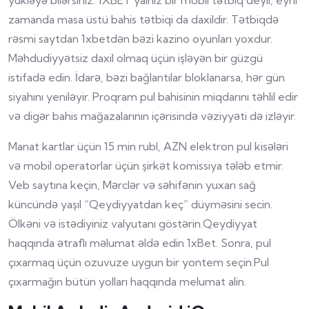
yükləyə bilərsiniz. 1XBET yalnız bir mobil tətbiq deyil, eyni
zamanda masa üstü bahis tətbiqi da daxildir. Tətbiqdə
rəsmi saytdan 1xbetdən bəzi kazino oyunları yoxdur.
Məhdudiyyətsiz daxil olmaq üçün işləyən bir güzgü
istifadə edin. İdarə, bəzi bağlantılar bloklanarsa, hər gün
siyahını yeniləyir. Proqram pul bahisinin miqdarını təhlil edir
və digər bahis mağazalarının içərisində vəziyyəti də izləyir.
Manat kartlar üçün 15 min rubl, AZN elektron pul kisələri
və mobil operatorlar üçün şirkət komissiya tələb etmir.
Veb saytına keçin, Mərclər və səhifənin yuxarı sağ
küncündə yaşıl “Qeydiyyatdan keç” düyməsini secin.
Ölkəni və istədiyiniz valyutanı göstərin.Qeydiyyat
haqqında ətraflı məlumat əldə edin 1xBet. Sonra, pul
çıxarmaq üçün ozuvuze uygun bir yontem seçin.Pul
çıxarmağın bütün yolları haqqında melumat alin.