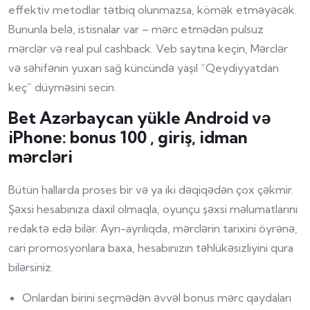
effektiv metodlar tətbiq olunmazsa, kömək etməyəcək.
Bununla belə, istisnalar var – mərc etmədən pulsuz
mərclər və real pul cashback. Veb saytına keçin, Mərclər
və səhifənin yuxarı sağ küncündə yaşıl “Qeydiyyatdan
keç” düyməsini secin.
Bet Azərbaycan yükle Android və
iPhone: bonus 100 , giriş, idman
mərcləri
Bütün hallarda proses bir və ya iki dəqiqədən çox çəkmir.
Şəxsi hesabınıza daxil olmaqla, oyunçu şəxsi məlumatlarını
redaktə edə bilər. Ayrı-ayrılıqda, mərclərin tarixini öyrənə,
cari promosyonlara baxa, hesabınızın təhlükəsizliyini qura
bilərsiniz.
Onlardan birini seçmədən əvvəl bonus mərc qaydaları