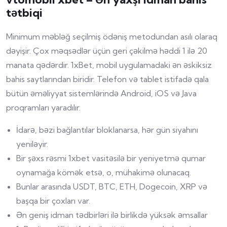
tətbiqi
Minimum məbləğ seçilmiş ödəniş metodundan asılı olaraq
dəyişir. Çox məqsədlər üçün geri çəkilmə həddi 1 ilə 20
manata qədərdir. 1xBet, mobil uygulamadaki ən əskiksiz
bahis saytlarından biridir. Telefon və tablet istifadə qala
bütün əməliyyat sistemlərində Android, iOS və Java
proqramları yaradılır.
İdarə, bəzi bağlantılar bloklanarsa, hər gün siyahını
yeniləyir.
Bir şəxs rəsmi 1xbet vasitəsilə bir yeniyetmə qumar
oynamağa kömək etsə, o, mühakimə olunacaq.
Bunlar arasında USDT, BTC, ETH, Dogecoin, XRP və
başqa bir çoxları var.
Ən geniş idman tədbirləri ilə birlikdə yüksək əmsallar