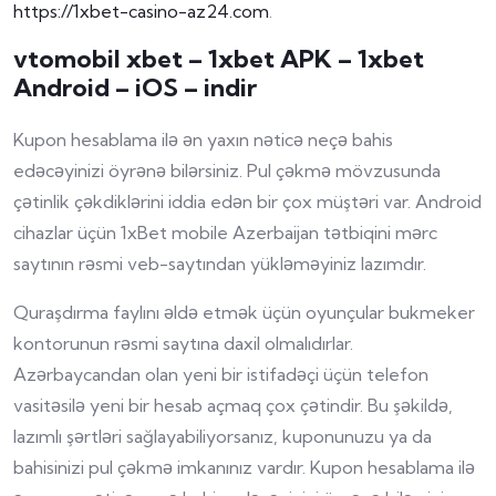
https://1xbet-casino-az24.com
.
vtomobil xbet – 1xbet APK – 1xbet
Android – iOS – indir
Kupon hesablama ilə ən yaxın nəticə neçə bahis
edəcəyinizi öyrənə bilərsiniz. Pul çəkmə mövzusunda
çətinlik çəkdiklərini iddia edən bir çox müştəri var. Android
cihazlar üçün 1xBet mobile Azerbaijan tətbiqini mərc
saytının rəsmi veb-saytından yükləməyiniz lazımdır.
Quraşdırma faylını əldə etmək üçün oyunçular bukmeker
kontorunun rəsmi saytına daxil olmalıdırlar.
Azərbaycandan olan yeni bir istifadəçi üçün telefon
vasitəsilə yeni bir hesab açmaq çox çətindir. Bu şəkildə,
lazımlı şərtləri sağlayabiliyorsanız, kuponunuzu ya da
bahisinizi pul çəkmə imkanınız vardır. Kupon hesablama ilə