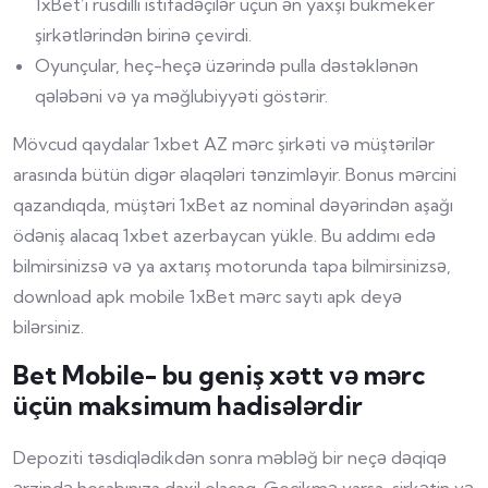
1xBet’i rusdilli istifadəçilər üçün ən yaxşı bukmeker
şirkətlərindən birinə çevirdi.
Oyunçular, heç-heçə üzərində pulla dəstəklənən
qələbəni və ya məğlubiyyəti göstərir.
Mövcud qaydalar 1xbet AZ mərc şirkəti və müştərilər
arasında bütün digər əlaqələri tənzimləyir. Bonus mərcini
qazandıqda, müştəri 1xBet az nominal dəyərindən aşağı
ödəniş alacaq 1xbet azerbaycan yükle. Bu addımı edə
bilmirsinizsə və ya axtarış motorunda tapa bilmirsinizsə,
download apk mobile 1xBet mərc saytı apk deyə
bilərsiniz.
Bet Mobile- bu geniş xətt və mərc
üçün maksimum hadisələrdir
Depoziti təsdiqlədikdən sonra məbləğ bir neçə dəqiqə