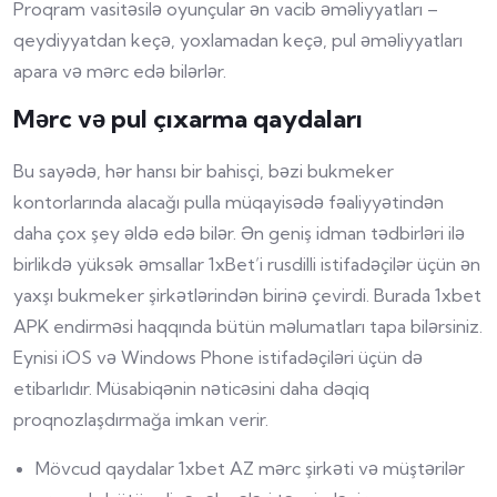
Proqram vasitəsilə oyunçular ən vacib əməliyyatları –
qeydiyyatdan keçə, yoxlamadan keçə, pul əməliyyatları
apara və mərc edə bilərlər.
Mərc və pul çıxarma qaydaları
Bu sayədə, hər hansı bir bahisçi, bəzi bukmeker
kontorlarında alacağı pulla müqayisədə fəaliyyətindən
daha çox şey əldə edə bilər. Ən geniş idman tədbirləri ilə
birlikdə yüksək əmsallar 1xBet’i rusdilli istifadəçilər üçün ən
yaxşı bukmeker şirkətlərindən birinə çevirdi. Burada 1xbet
APK endirməsi haqqında bütün məlumatları tapa bilərsiniz.
Eynisi iOS və Windows Phone istifadəçiləri üçün də
etibarlıdır. Müsabiqənin nəticəsini daha dəqiq
proqnozlaşdırmağa imkan verir.
Mövcud qaydalar 1xbet AZ mərc şirkəti və müştərilər