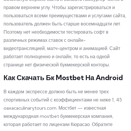
правом верхнем углу. Чтобы зарегистрироваться и
пользоваться всеми преимуществами и услугами сайта,
пользователь должен быть старше восемнадцати лет.
Поэтому нет необходимости тестировать софт в
различных режимах ставок с онлайн-
видеотрансляцией, матч-центром и анимацией. Сайт
работает полноценно и онлайн, то есть на одной
странице нет физической букмекерской конторы.
Как Скачать Бк Mostbet На Android
В каждом экспрессе должно быть не менее трех
спортивных событий с коэффициентами не ниже 1, 45
oaxacaculinarytours.com. Мостбет — известная
международная mostbet букмекерская компания,
которая работает по лицензии Кюрасао. Обратите