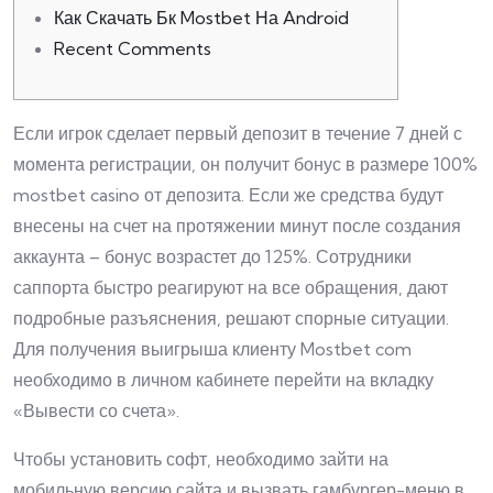
Как Скачать Бк Mostbet На Android
Recent Comments
Если игрок сделает первый депозит в течение 7 дней с
момента регистрации, он получит бонус в размере 100%
mostbet casino от депозита. Если же средства будут
внесены на счет на протяжении минут после создания
аккаунта – бонус возрастет до 125%. Сотрудники
саппорта быстро реагируют на все обращения, дают
подробные разъяснения, решают спорные ситуации.
Для получения выигрыша клиенту Mostbet com
необходимо в личном кабинете перейти на вкладку
«Вывести со счета».
Чтобы установить софт, необходимо зайти на
мобильную версию сайта и вызвать гамбургер-меню в