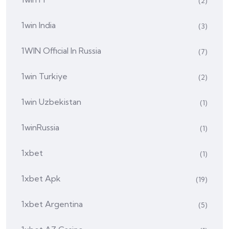
(2)
1win India
(3)
1WIN Official In Russia
(7)
1win Turkiye
(2)
1win Uzbekistan
(1)
1winRussia
(1)
1xbet
(1)
1xbet Apk
(19)
1xbet Argentina
(5)