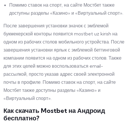
Помимо ставок на спорт, на сайте Мостбет также
доступны разделы «Казино» и «Виртуальный спорт».
После завершения установки значок с эмблемой
букмекерской конторы появится mostbet uz kirish на
одном из рабочих столов мобильного устройства. После
завершения установки ярлык с эмблемой беттинговой
компании появится на одном из рабочих столов. Также
для этих целей можно воспользоваться email-
рассылкой, просто указав адрес своей электронной
почты в профиле. Помимо ставок на спорт, на сайте
Мостбет также доступны разделы «Казино» и
«Виртуальный спорт».
Как скачать Mostbet на Андроид
бесплатно?