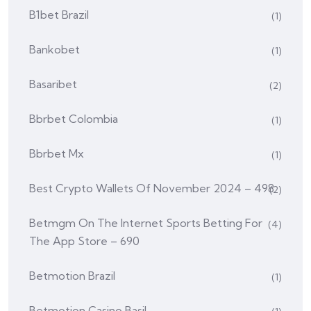
B1bet Brazil
(1)
Bankobet
(1)
Basaribet
(2)
Bbrbet Colombia
(1)
Bbrbet Mx
(1)
Best Crypto Wallets Of November 2024 – 498
(2)
‎betmgm On The Internet Sports Betting For
(4)
The App Store – 690
Betmotion Brazil
(1)
Betmotion Casino Basil