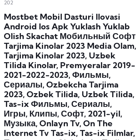
202
Mostbet Mobil Dasturi Ilovasi
Android Ios Apk Yuklash Yuklab
Olish Skachat Мобильный Софт
Tarjima Kinolar 2023 Media Olam,
Tarjima Kinolar 2023, Uzbek
Tilida Kinolar, Premyeralar 2019-
2021-2022-2023, Фильмы,
Сериалы, Ozbekcha Tarjima
2023, Ozbek Tilida, Uzbek Tilida,
Tas-ix Фильмы, Сериалы,
Игры, Клипы, Софт, 2021-yil,
Музыка, Onlayn Tv, On The
Internet Tv Tas-ix, Tas-ix Filmlar,