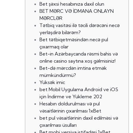
Bet şəxsi hesabınıza daxil olun
BET MƏRC VƏ İDMANA ONLAYN
MƏRCLƏR
Tətbiq vasitəsi ilə təcili dərəcəni necə
yerləşdirə bilərəm?
Bet tətbiqetməsindən necə pul
çıxarmaq olar
Bet-in Azərbaycanda rəsmi bahis və
online casino saytına xoş gəlmisiniz!
Bet-də mərcdən imtina etmək
mümkündürmü?
Yüksək imic
bet Mobil Uygulama Android ve iOS
için İndirme ve Yükleme 202
Hesabın doldurulması və pul
vəsaitlərinin çıxarılması 1xBet
bet pul vəsaitlərinin daxil edilməsi və
çıxarılması üsulları
Bet mobi versiya istifadəsi 1xBet