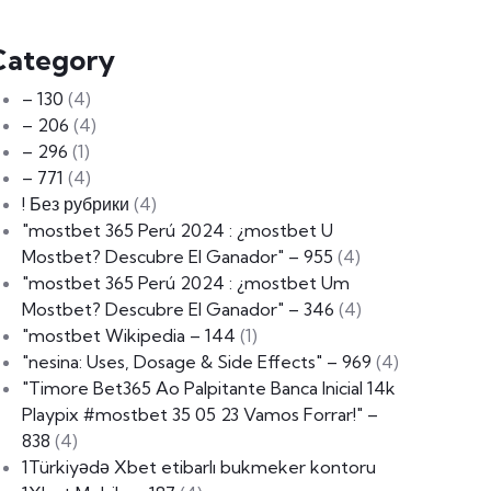
Category
– 130
(4)
– 206
(4)
– 296
(1)
– 771
(4)
! Без рубрики
(4)
"mostbet 365 Perú 2024 ️: ¿mostbet U
Mostbet? Descubre El Ganador" – 955
(4)
"mostbet 365 Perú 2024 ️: ¿mostbet Um
Mostbet? Descubre El Ganador" – 346
(4)
"mostbet Wikipedia – 144
(1)
"nesina: Uses, Dosage & Side Effects" – 969
(4)
"Timore Bet365 Ao Palpitante Banca Inicial 14k
Playpix #mostbet 35 05 23 Vamos Forrar!" –
838
(4)
1Türkiyədə Xbet etibarlı bukmeker kontoru