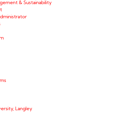
gement & Sustainability
t
ministrator
s
am
ams
ersity, Langley