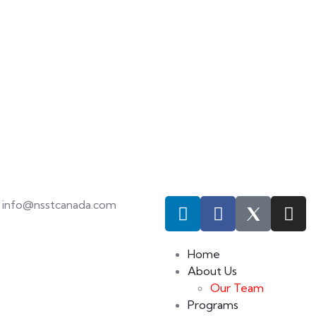
, info@nsstcanada.com
Home
About Us
Our Team
Programs