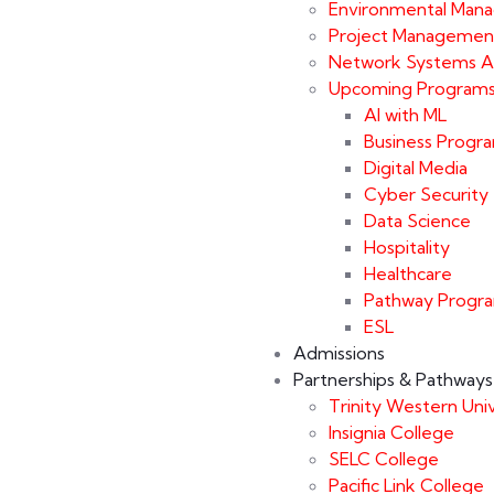
Environmental Mana
Project Managemen
Network Systems Ad
Upcoming Program
AI with ML
Business Progr
Digital Media
Cyber Security
Data Science
Hospitality
Healthcare
Pathway Progr
ESL
Admissions
Partnerships & Pathways
Trinity Western Univ
Insignia College
SELC College
Pacific Link College