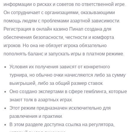
информации о рисках и советов по ответственной игре.
Он сотрудничает с организациями, оказывающими
помощь людям с проблемами азартной зависимости.
Регистрация в онлайн казино Пинап создана для
обеспечения безопасности, честности и комфорта
игроков. Но она не обязует игрока обязательно
пополнять баланс и запускать игры в платном режиме.
Условия их получения зависят от конкретного
турнира, но обычно очки начисляются либо за сумму
выигрышей, либо за общий размер ставок.
Оно создано экспертами в сфере гемблинга, которые
знают толк в азартных играх.
Этот режим предназначен исключительно для
развлечения и практики.
В этом разделе доступна ссылка на регулятора,