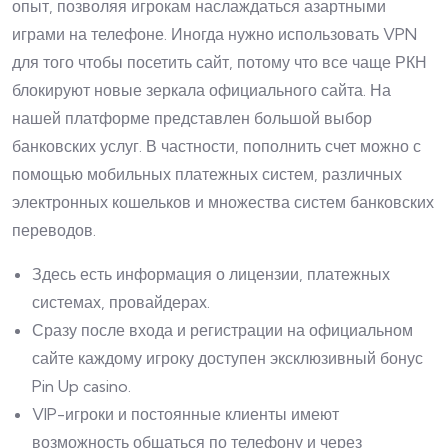
опыт, позволяя игрокам наслаждаться азартными
играми на телефоне. Иногда нужно использовать VPN
для того чтобы посетить сайт, потому что все чаще РКН
блокируют новые зеркала официального сайта. На
нашей платформе представлен большой выбор
банковских услуг. В частности, пополнить счет можно с
помощью мобильных платежных систем, различных
электронных кошельков и множества систем банковских
переводов.
Здесь есть информация о лицензии, платежных
системах, провайдерах.
Сразу после входа и регистрации на официальном
сайте каждому игроку доступен эксклюзивный бонус
Pin Up casino.
VIP-игроки и постоянные клиенты имеют
возможность общаться по телефону и через