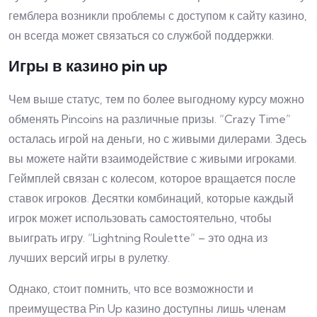
гемблера возникли проблемы с доступом к сайту казино,
он всегда может связаться со службой поддержки.
Игры в казино pin up
Чем выше статус, тем по более выгодному курсу можно
обменять Pincoins на различные призы. “Crazy Time”
осталась игрой на деньги, но с живыми дилерами. Здесь
вы можете найти взаимодействие с живыми игроками.
Геймплей связан с колесом, которое вращается после
ставок игроков. Десятки комбинаций, которые каждый
игрок может использовать самостоятельно, чтобы
выиграть игру. “Lightning Roulette” – это одна из
лучших версий игры в рулетку.
Однако, стоит помнить, что все возможности и
преимущества Pin Up казино доступны лишь членам