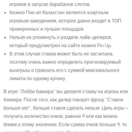
игроков в запуске барабанов слотов.
Казино Пин ап Казахстан является азартным
игровым заведением, которое давно входит в ТОП
проверенных и лучших площадок.
Нельзя не упомянуть о разделе лайв-дилеров,
который предусмотрен на сайте казино Pin Up.
В этом случае ставка может быть не засчитана,
поэтому очень важно определить прогнозируемый
выигрыш и сравнить его с суммой максимального
лимита по одному купону.
В игре “Лобби баккара” вы делаете ставку на игрока или
банкира. После того, как дилер говорит фразу “Ставок
больше нет”, больше ставок сделать нельзя. Цель игры –
получить количество очков, равное 9 или как можно
ближе к этому значению. Если сумма очков больше 9, то