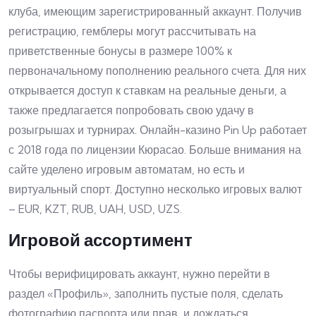
клуба, имеющим зарегистрированный аккаунт. Получив
регистрацию, гемблеры могут рассчитывать на
приветственные бонусы в размере 100% к
первоначальному пополнению реального счета. Для них
открывается доступ к ставкам на реальные деньги, а
также предлагается попробовать свою удачу в
розыгрышах и турнирах. Онлайн-казино Pin Up работает
с 2018 года по лицензии Кюрасао. Больше внимания на
сайте уделено игровым автоматам, но есть и
виртуальный спорт. Доступно несколько игровых валют
– EUR, KZT, RUB, UAH, USD, UZS.
Игровой ассортимент
Чтобы верифицировать аккаунт, нужно перейти в
раздел «Профиль», заполнить пустые поля, сделать
фотографию паспорта или прав, и дождаться