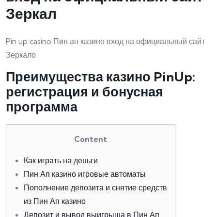
Зеркал
Pin up casino Пин ап казино вход на официальный сайт
Зеркало
Преимущества казино PinUp:
регистрация и бонусная
программа
Content
Как играть на деньги
Пин Ап казино игровые автоматы
Пополнение депозита и снятие средств
из Пин Ап казино
Депозит и вывод выигрыша в Пин Ап