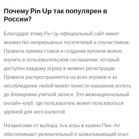
Почему Pin Up так популярен в
России?
Благодаря этому Pin Up официальный сайт имеет
множество непрерывных посетителей и соучастников.
Правила приема ставок и создание купонов можно
изучить в пользовательском соглашении, который
доступен каждому игроку в момент регистрации.
Правила распространяются на всех игроков и за
несоблюдение любой может понести наказание вплоть
до блокировки учетной записи. Это межнациональный
онлайн-клуб, где пользователь может пользоваться
удобной для него валютой.
Независимо от выбора, live игры в казино Пин-Ап
обеспечивают увлекательный и захватывающий опыт.