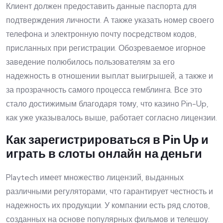
Клиент должен предоставить данные паспорта для
подтверждения личности. А также указать номер своего
телефона и электронную почту посредством кодов,
присланных при регистрации. Обозреваемое игорное
заведение полюбилось пользователям за его
надежность в отношении выплат выигрышей, а также и
за прозрачность самого процесса гемблинга. Все это
стало достижимым благодаря тому, что казино Pin-Up,
как уже указывалось выше, работает согласно лицензии.
Как зарегистрироваться в Pin Up и
играть в слоты онлайн на деньги
Playtech имеет множество лицензий, выданных
различными регуляторами, что гарантирует честность и
надежность их продукции. У компании есть ряд слотов,
созданных на основе популярных фильмов и телешоу.